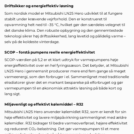
Driftsikker og energieffektiv løsning
Som nordisk model er Mitsubishi LN25 Hero udviklet til at fungere
stabilt under krævende vejrforhold. Den er konstrueret til
opvarmning helt ned til –35 °C, hvilket gør den særdeles velegnet til
det danske klima. Den robuste opbygning og den gennemtestede
teknologi sikrer høj driftssikkerhed, lang levetid og pålidelig varme –
selv på de koldeste vinterdage.
SCOP – forstå pumpens reelle energieffektivitet
SCOP-værdien på 5,2 er et klart udtryk for varmepumpens høje
energieffektivitet over en hel fyringssæson. Det betyder, at Mitsubishi
LN25 Hero i gennemsnit producerer mere end fem gange så meget
varmeenergi, som den forbruger i el. Sammenlignet med traditionelle
elradiatorer giver det en markant besparelse på elforbruget og gør
varmepumpen til en økonomisk attraktiv løsning på både kort og
lang sigt.
Miljøvenligt og effektivt kølemiddel – R32
Mitsubishi LN25 Hero anvender kølemidlet R32, som er kendt for sin
høje effektivitet og lavere miljøpåvirkning sammenlignet med ældre
kølemidler. R32 bidrager til bedre varmeoverførsel, højere effektivitet
og reduceret CO₂-belastning. Det gør varmepumpen til et mere