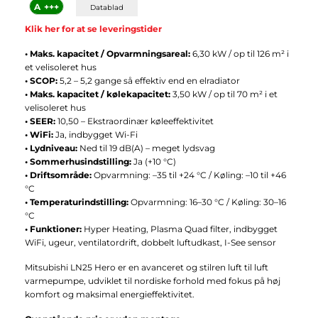
A
+++
Datablad
was:
is:
Klik her for at se leveringstider
13.095,00 kr..
11.095,00 kr..
• Maks. kapacitet / Opvarmningsareal:
6,30 kW / op til 126 m² i
et velisoleret hus
• SCOP:
5,2 – 5,2 gange så effektiv end en elradiator
• Maks. kapacitet / kølekapacitet:
3,50 kW / op til 70 m² i et
velisoleret hus
• SEER:
10,50 – Ekstraordinær køleeffektivitet
• WiFi:
Ja, indbygget Wi-Fi
• Lydniveau:
Ned til 19 dB(A) – meget lydsvag
• Sommerhusindstilling:
Ja (+10 °C)
• Driftsområde:
Opvarmning: –35 til +24 °C / Køling: –10 til +46
°C
• Temperaturindstilling:
Opvarmning: 16–30 °C / Køling: 30–16
°C
• Funktioner:
Hyper Heating, Plasma Quad filter, indbygget
WiFi, ugeur, ventilatordrift, dobbelt luftudkast, I-See sensor
Mitsubishi LN25 Hero er en avanceret og stilren luft til luft
varmepumpe, udviklet til nordiske forhold med fokus på høj
komfort og maksimal energieffektivitet.