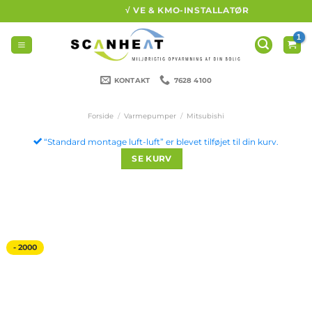
Fortsæt
√ VE & KMO-INSTALLATØR
til
indhold
KONTAKT
7628 4100
Forside
/
Varmepumper
/
Mitsubishi
“Standard montage luft-luft” er blevet tilføjet til din kurv.
SE KURV
- 2000