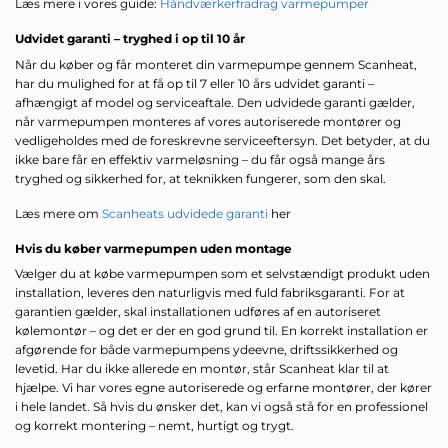
Læs mere i vores guide:
Håndværkerfradrag varmepumper
Udvidet garanti – tryghed i op til 10 år
Når du køber og får monteret din varmepumpe gennem Scanheat,
har du mulighed for at få op til 7 eller 10 års udvidet garanti –
afhængigt af model og serviceaftale. Den udvidede garanti gælder,
når varmepumpen monteres af vores autoriserede montører og
vedligeholdes med de foreskrevne serviceeftersyn. Det betyder, at du
ikke bare får en effektiv varmeløsning – du får også mange års
tryghed og sikkerhed for, at teknikken fungerer, som den skal.
Læs mere om
Scanheats udvidede garanti
her
Hvis du køber varmepumpen uden montage
Vælger du at købe varmepumpen som et selvstændigt produkt uden
installation, leveres den naturligvis med fuld fabriksgaranti. For at
garantien gælder, skal installationen udføres af en autoriseret
kølemontør – og det er der en god grund til. En korrekt installation er
afgørende for både varmepumpens ydeevne, driftssikkerhed og
levetid. Har du ikke allerede en montør, står Scanheat klar til at
hjælpe. Vi har vores egne autoriserede og erfarne montører, der kører
i hele landet. Så hvis du ønsker det, kan vi også stå for en professionel
og korrekt montering – nemt, hurtigt og trygt.