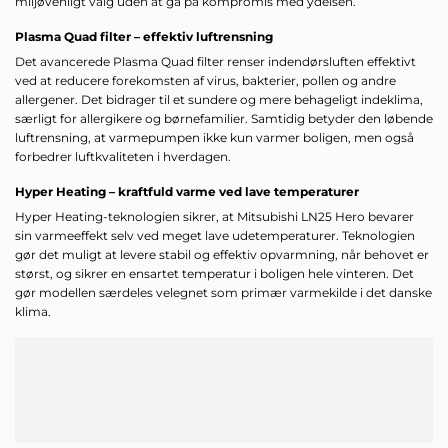
miljøvenligt valg uden at gå på kompromis med ydelsen.
Plasma Quad filter – effektiv luftrensning
Det avancerede Plasma Quad filter renser indendørsluften effektivt
ved at reducere forekomsten af virus, bakterier, pollen og andre
allergener. Det bidrager til et sundere og mere behageligt indeklima,
særligt for allergikere og børnefamilier. Samtidig betyder den løbende
luftrensning, at varmepumpen ikke kun varmer boligen, men også
forbedrer luftkvaliteten i hverdagen.
Hyper Heating – kraftfuld varme ved lave temperaturer
Hyper Heating-teknologien sikrer, at Mitsubishi LN25 Hero bevarer
sin varmeeffekt selv ved meget lave udetemperaturer. Teknologien
gør det muligt at levere stabil og effektiv opvarmning, når behovet er
størst, og sikrer en ensartet temperatur i boligen hele vinteren. Det
gør modellen særdeles velegnet som primær varmekilde i det danske
klima.