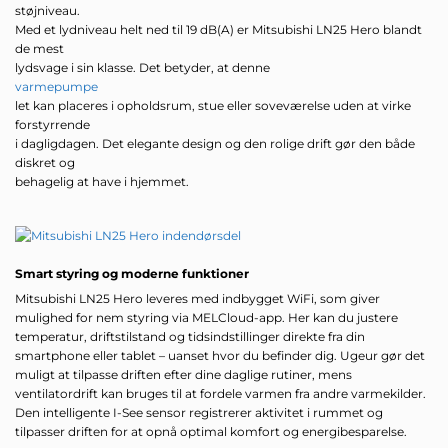
støjniveau.
Med et lydniveau helt ned til 19 dB(A) er Mitsubishi LN25 Hero blandt
de mest
lydsvage i sin klasse. Det betyder, at denne
varmepumpe
let kan placeres i opholdsrum, stue eller soveværelse uden at virke
forstyrrende
i dagligdagen. Det elegante design og den rolige drift gør den både
diskret og
behagelig at have i hjemmet.
Smart styring og moderne funktioner
Mitsubishi LN25 Hero leveres med indbygget WiFi, som giver
mulighed for nem styring via MELCloud-app. Her kan du justere
temperatur, driftstilstand og tidsindstillinger direkte fra din
smartphone eller tablet – uanset hvor du befinder dig. Ugeur gør det
muligt at tilpasse driften efter dine daglige rutiner, mens
ventilatordrift kan bruges til at fordele varmen fra andre varmekilder.
Den intelligente I-See sensor registrerer aktivitet i rummet og
tilpasser driften for at opnå optimal komfort og energibesparelse.