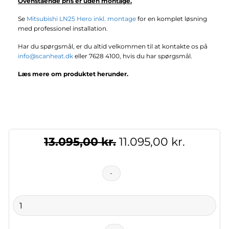
Ovenstående pris er uden montage.
Se
Mitsubishi LN25 Hero inkl. montage
for en komplet løsning
med professionel installation.
Har du spørgsmål, er du altid velkommen til at kontakte os på
info@scanheat.dk
eller 7628 4100, hvis du har spørgsmål.
Læs mere om produktet herunder.
13.095,00
kr.
Original
11.095,00
kr.
Current
price
price
was:
is:
Mitsubishi
13.095,00 kr..
11.095,0
LN25
Varmepumpe
m.
WIFI