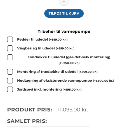
-
HVID
antal
TILFØJ TIL KURV
Tilbehør til varmepumpe
Fødder til udedel
(
+
599,00
kr.
)
Vægbeslag til udedel
(
+
699,00
kr.
)
Trædække til udedel (gør-det-selv montering)
(
+
1.250,00
kr.
)
Montering af trædække til udedel
(
+
499,00
kr.
)
Nedtagning af eksisterende varmepumpe
(
+
1.500,00
kr.
)
Jordspyd inkl. montering
(
+
998,00
kr.
)
PRODUKT PRIS:
11.095,00
kr.
SAMLET PRIS: