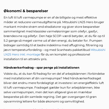
Økonomi & besparelser
En luft til luft varmepumpe er en af de billigste og mest effektive
måder at reducere varmeudgifterne på. Mitsubishi LN25 Hero bruger
markant mindre strøm end elradiatorer og giver store besparelser
sammenlignet med klassiske varmeløsninger som oliefyr, gasfyr,
brændeovne og pillefyr. Den høje SCOP-værdi betyder, at du får op til
5.2 gange så meget varme ud af den energi, du betaler for. Pumpen
bidrager samtidig til et bedre indeklima med affugtning, filtrering og
jævn temperaturfordeling – og med Scanheats pakketilbud
Mitsubishi
LN25 Hero inkl. montage
får du en komplet og professionel
installation til en attraktiv pris.
Håndværkerfradrag – spar penge på installationen
Vidste du, at du kan få fradrag for en del af arbejdslønnen i forbindelse
med installationen af din varmepumpe? Med håndværkerfradraget
bliver det endnu mere fordelagtigt at investere i en energieffektiv luft
til luft varmepumpe. Fradraget gælder kun for arbejdslønnen, ikke
selve varmepumpen, men det kan alligevel give en mærkbar
besparelse på din samlede regning. Det gør overgangen til grøn
opvarmning lettere for både økonomi og samvittighed.