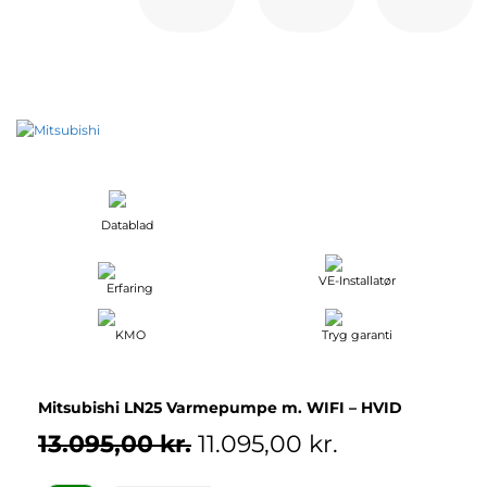
Datablad
VE-Installatør
Erfaring
KMO
Tryg garanti
Mitsubishi LN25 Varmepumpe m. WIFI – HVID
13.095,00
kr.
Original
11.095,00
kr.
Current
price
price