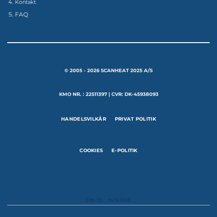
Kontakt
FAQ
© 2005 - 2026 SCANHEAT 2025 A/S
KMO NR. : 22511397 | CVR: DK-45938093
HANDELSVILKÅR
PRIVAT POLITIK
COOKIES
E-POLITIK
OM OS
KONTAKT