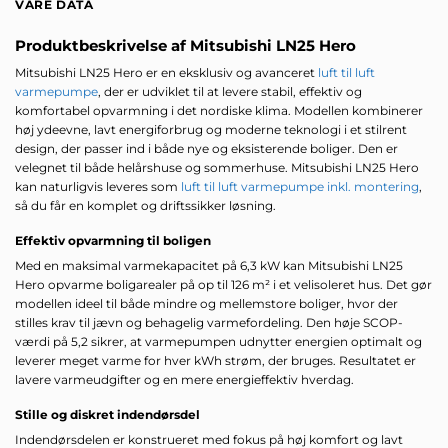
VARE DATA
Produktbeskrivelse af Mitsubishi LN25 Hero
Mitsubishi LN25 Hero er en eksklusiv og avanceret
luft til luft
varmepumpe
, der er udviklet til at levere stabil, effektiv og
komfortabel opvarmning i det nordiske klima. Modellen kombinerer
høj ydeevne, lavt energiforbrug og moderne teknologi i et stilrent
design, der passer ind i både nye og eksisterende boliger. Den er
velegnet til både helårshuse og sommerhuse. Mitsubishi LN25 Hero
kan naturligvis leveres som
luft til luft varmepumpe inkl. montering
,
så du får en komplet og driftssikker løsning.
Effektiv opvarmning til boligen
Med en maksimal varmekapacitet på 6,3 kW kan Mitsubishi LN25
Hero opvarme boligarealer på op til 126 m² i et velisoleret hus. Det gør
modellen ideel til både mindre og mellemstore boliger, hvor der
stilles krav til jævn og behagelig varmefordeling. Den høje SCOP-
værdi på 5,2 sikrer, at varmepumpen udnytter energien optimalt og
leverer meget varme for hver kWh strøm, der bruges. Resultatet er
lavere varmeudgifter og en mere energieffektiv hverdag.
Stille og diskret indendørsdel
Indendørsdelen er konstrueret med fokus på høj komfort og lavt