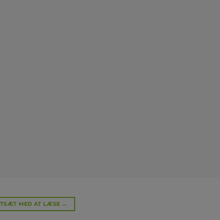
TSÆT MED AT LÆSE
→