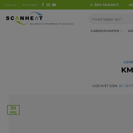
Fortsæt
Om os
Kontakt
5 ÅRS GARANTI
4
til
indhold
VARMEPUMPER
AI
LOVE
KM
UDGIVET DEN
30. SE
30
sep