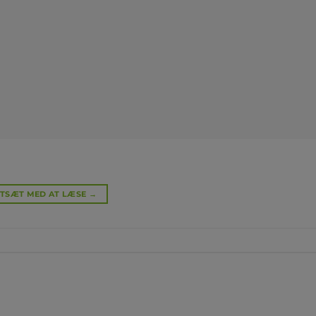
TSÆT MED AT LÆSE
→