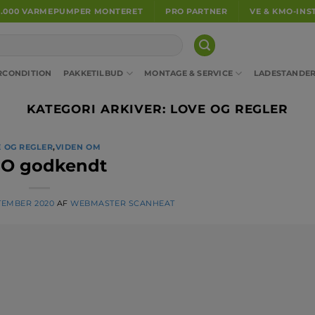
5.000 VARMEPUMPER MONTERET
PRO PARTNER
VE & KMO-INS
RCONDITION
PAKKETILBUD
MONTAGE & SERVICE
LADESTANDE
KATEGORI ARKIVER:
LOVE OG REGLER
 OG REGLER
,
VIDEN OM
O godkendt
PTEMBER 2020
AF
WEBMASTER SCANHEAT