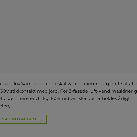
at ved lov Varmepumpen skal være monteret og idriftsat af
30V stikkontakt med jord. For 3-fasede luft-vand maskiner 
older mere end 1 kg. kølemiddel, skal der afholdes årligt
len, […]
TSÆT MED AT LÆSE
→