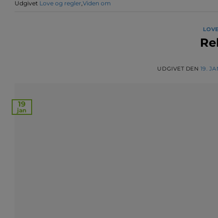
Udgivet
Love og regler
,
Viden om
LOVE
Re
UDGIVET DEN
19. J
19
jan