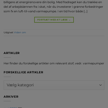
billigere at energirenovere din bolig. Med fradraget kan du trække en
del af arbejdslønnen fra i skat, når du investerer i grønne forbedringer
som fx en luft-til-vand varmepumpe. I en tid hvor både […]
FORTSÆT MED AT LÆSE
→
Udgivet
Viden om
ARTIKLER
Her finder du forskellige artikler om relevant stof, vedr. varmepumper
FORSKELLIGE ARTIKLER
Forskellige
artikler
ARKIVER