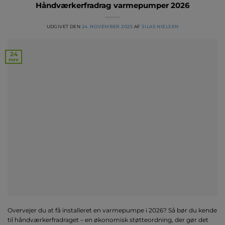
Håndværkerfradrag varmepumper 2026
UDGIVET DEN
24. NOVEMBER 2025
AF
SILAS NIELSEN
24
nov
Overvejer du at få installeret en varmepumpe i 2026? Så bør du kende
til håndværkerfradraget – en økonomisk støtteordning, der gør det