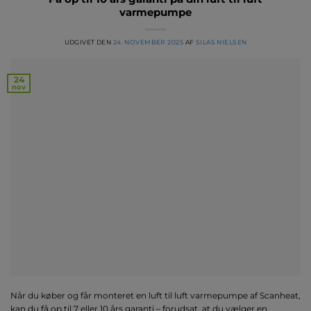
varmepumpe
UDGIVET DEN
24. NOVEMBER 2025
AF
SILAS NIELSEN
24
nov
Når du køber og får monteret en luft til luft varmepumpe af Scanheat,
kan du få op til 7 eller 10 års garanti – forudsat, at du vælger en