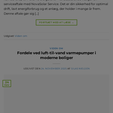
serviceaftale med NovaSolar Service. Det er din sikkerhed for optimal
drift, lavt energiforbrug og et anlæg, der holder i mange år frem.
Denne aftale gør sig […]
FORTSÆT MED AT LÆSE
→
Udgivet
Viden om
VIDEN OM
Fordele ved luft-til-vand varmepumper i
moderne boliger
UDGIVET DEN
24. NOVEMBER 2025
AF
SILAS NIELSEN
24
nov