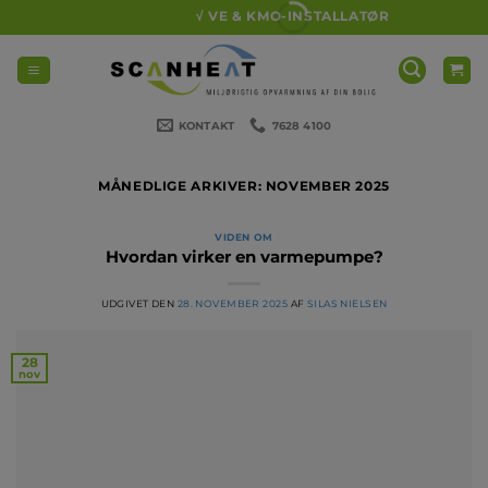
Fortsæt
√ VE & KMO-INSTALLATØR
til
indhold
KONTAKT
7628 4100
MÅNEDLIGE ARKIVER:
NOVEMBER 2025
VIDEN OM
Hvordan virker en varmepumpe?
UDGIVET DEN
28. NOVEMBER 2025
AF
SILAS NIELSEN
28
nov