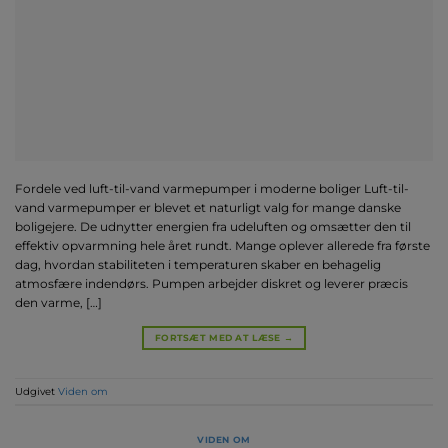
Fordele ved luft-til-vand varmepumper i moderne boliger Luft-til-
vand varmepumper er blevet et naturligt valg for mange danske
boligejere. De udnytter energien fra udeluften og omsætter den til
effektiv opvarmning hele året rundt. Mange oplever allerede fra første
dag, hvordan stabiliteten i temperaturen skaber en behagelig
atmosfære indendørs. Pumpen arbejder diskret og leverer præcis
den varme, […]
FORTSÆT MED AT LÆSE
→
Udgivet
Viden om
VIDEN OM