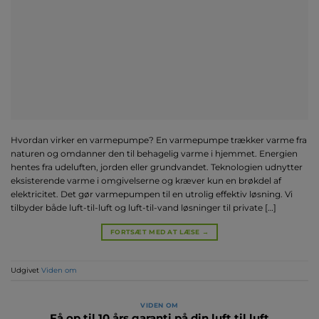
Hvordan virker en varmepumpe? En varmepumpe trækker varme fra
naturen og omdanner den til behagelig varme i hjemmet. Energien
hentes fra udeluften, jorden eller grundvandet. Teknologien udnytter
eksisterende varme i omgivelserne og kræver kun en brøkdel af
elektricitet. Det gør varmepumpen til en utrolig effektiv løsning. Vi
tilbyder både luft-til-luft og luft-til-vand løsninger til private […]
FORTSÆT MED AT LÆSE
→
Udgivet
Viden om
VIDEN OM
Få op til 10 års garanti på din luft til luft