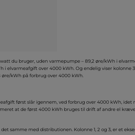
 kilowatt du bruger, uden varmepumpe – 89,2 øre/kWh i elvarme
 i elvarmeafgift over 4000 kWh. Og endelig viser kolonne 3
8 øre/kWh på forbrug over 4000 kWh.
meafgift først slår igennem, ved forbrug over 4000 kWh, idet
imeret at de først 4000 kWh bruges til drift af andre el kræ
, det samme med distributionen. Kolonne 1, 2 og 3, er et e