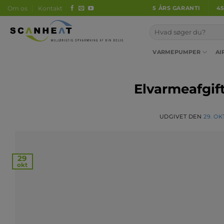
Fortsæt
Om os
Kontakt
5 ÅRS GARANTI
4
til
indhold
VARMEPUMPER
AI
Elvarmeafgi
UDGIVET DEN
29. O
29
okt