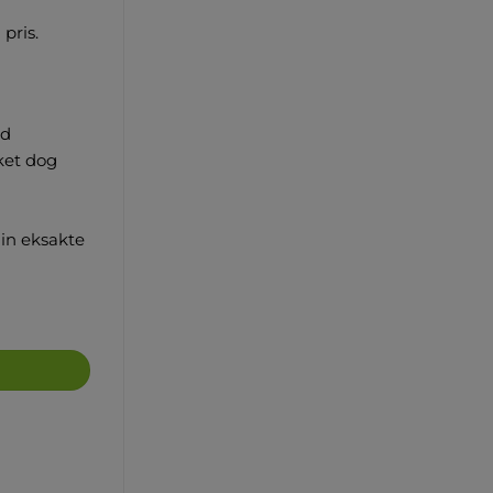
pris.
nd
ket dog
din eksakte