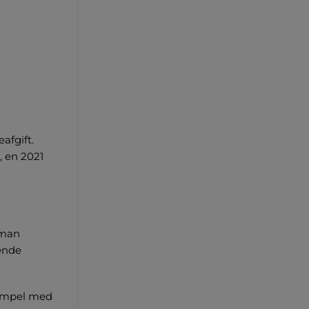
afgift.
, en 2021
 man
vende
ksempel med