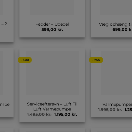
 – 2
Fødder – Udedel
Væg ophæng til
599,00
kr.
699,00
k
- 300
- 745
Serviceeftersyn – Luft Til
umpe
Varmepumpes
Luft Varmepumpe
Ori
1.995,00
kr.
1.2
pri
Original
Current
1.495,00
kr.
1.195,00
kr.
was
price
price
1.99
was:
is:
1.495,00 kr..
1.195,00 kr..