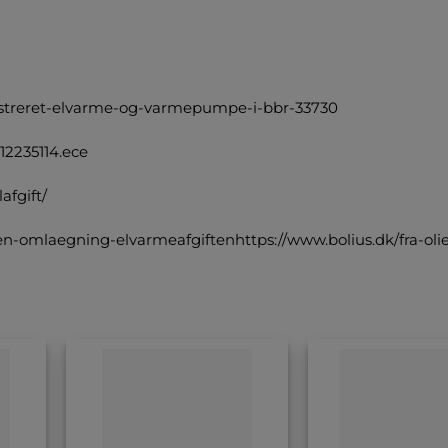
egistreret-elvarme-og-varmepumpe-i-bbr-33730
12235114.ece
lafgift/
n-omlaegning-elvarmeafgiftenhttps://www.bolius.dk/fra-olief