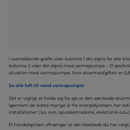
I ovenstående grafik viser kolonne 1 din elpris for alle
Kolonne 2 viser din elpris med varmepumpe – 21 øre/kWh
situation med varmepumpe, hvor elvarmeafgiften er 0,
Se alle luft til vand varmepumper
Det er vigtigt at holde sig for øje at den sænkede elvar
igennem de sidste mange år fra energistyrelsen, har est
installationer ( lys, ovn, opvaskemaskine, elektronik o.s.v.)
El handelsprisen afhænger at det elselskab du har valgt