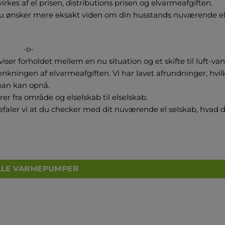
rkes af el prisen, distributions prisen og elvarmeafgiften.
 du ønsker mere eksakt viden om din husstands nuværende el 
-o-
viser forholdet mellem en nu situation og et skifte til luft-va
ningen af elvarmeafgiften. Vi har lavet afrundninger, hvil
 man kan opnå.
er fra område og elselskab til elselskab.
efaler vi at du checker med dit nuværende el selskab, hvad 
LLE VARMEPUMPER