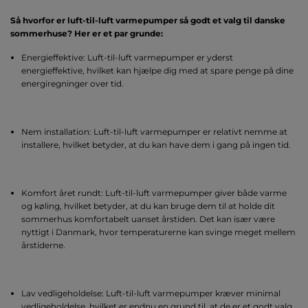
Så hvorfor er luft-til-luft varmepumper så godt et valg til danske
sommerhuse? Her er et par grunde:
Energieffektive: Luft-til-luft varmepumper er yderst
energieffektive, hvilket kan hjælpe dig med at spare penge på dine
energiregninger over tid.
Nem installation: Luft-til-luft varmepumper er relativt nemme at
installere, hvilket betyder, at du kan have dem i gang på ingen tid.
Komfort året rundt: Luft-til-luft varmepumper giver både varme
og køling, hvilket betyder, at du kan bruge dem til at holde dit
sommerhus komfortabelt uanset årstiden. Det kan især være
nyttigt i Danmark, hvor temperaturerne kan svinge meget mellem
årstiderne.
Lav vedligeholdelse: Luft-til-luft varmepumper kræver minimal
vedligeholdelse, hvilket er endnu en grund til, at de er et godt valg