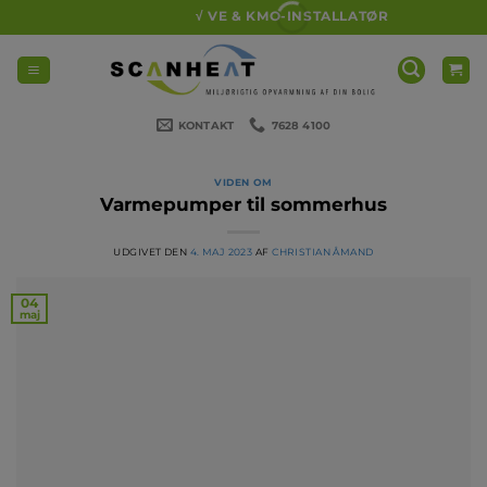
Fortsæt
√ VE & KMO-INSTALLATØR
til
indhold
KONTAKT
7628 4100
VIDEN OM
Varmepumper til sommerhus
UDGIVET DEN
4. MAJ 2023
AF
CHRISTIAN ÅMAND
04
maj