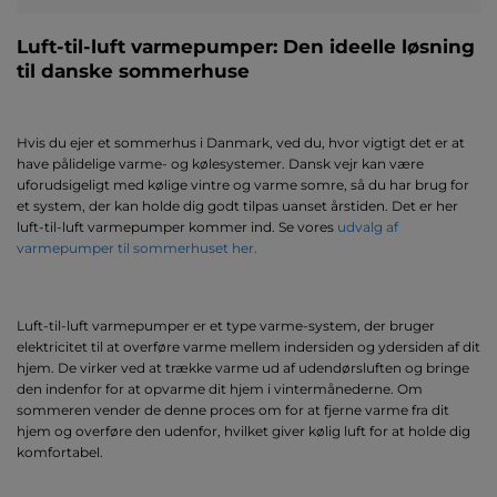
Luft-til-luft varmepumper: Den ideelle løsning
til danske sommerhuse
Hvis du ejer et sommerhus i Danmark, ved du, hvor vigtigt det er at
have pålidelige varme- og kølesystemer. Dansk vejr kan være
uforudsigeligt med kølige vintre og varme somre, så du har brug for
et system, der kan holde dig godt tilpas uanset årstiden. Det er her
luft-til-luft varmepumper kommer ind. Se vores
udvalg af
varmepumper til sommerhuset her.
Luft-til-luft varmepumper er et type varme-system, der bruger
elektricitet til at overføre varme mellem indersiden og ydersiden af ​​dit
hjem. De virker ved at trække varme ud af udendørsluften og bringe
den indenfor for at opvarme dit hjem i vintermånederne. Om
sommeren vender de denne proces om for at fjerne varme fra dit
hjem og overføre den udenfor, hvilket giver kølig luft for at holde dig
komfortabel.