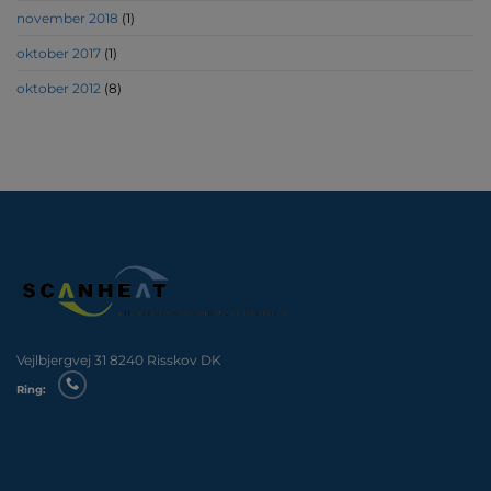
november 2018
(1)
oktober 2017
(1)
oktober 2012
(8)
Vejlbjergvej 31 8240 Risskov DK
Ring: