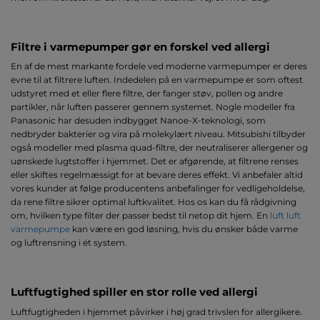
Filtre i varmepumper gør en forskel ved allergi
En af de mest markante fordele ved moderne varmepumper er deres
evne til at filtrere luften. Indedelen på en varmepumpe er som oftest
udstyret med et eller flere filtre, der fanger støv, pollen og andre
partikler, når luften passerer gennem systemet. Nogle modeller fra
Panasonic har desuden indbygget Nanoe-X-teknologi, som
nedbryder bakterier og vira på molekylært niveau. Mitsubishi tilbyder
også modeller med plasma quad-filtre, der neutraliserer allergener og
uønskede lugtstoffer i hjemmet. Det er afgørende, at filtrene renses
eller skiftes regelmæssigt for at bevare deres effekt. Vi anbefaler altid
vores kunder at følge producentens anbefalinger for vedligeholdelse,
da rene filtre sikrer optimal luftkvalitet. Hos os kan du få rådgivning
om, hvilken type filter der passer bedst til netop dit hjem. En
luft luft
varmepumpe
kan være en god løsning, hvis du ønsker både varme
og luftrensning i ét system.
Luftfugtighed spiller en stor rolle ved allergi
Luftfugtigheden i hjemmet påvirker i høj grad trivslen for allergikere.