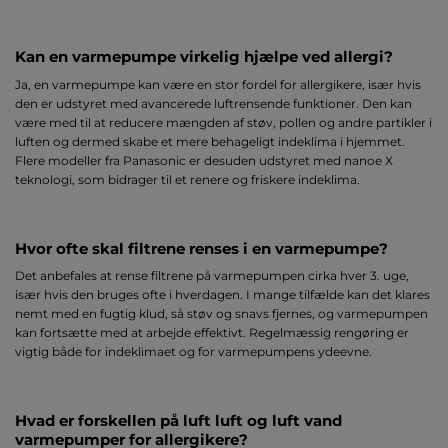
Kan en varmepumpe virkelig hjælpe ved allergi?
Ja, en varmepumpe kan være en stor fordel for allergikere, især hvis
den er udstyret med avancerede luftrensende funktioner. Den kan
være med til at reducere mængden af støv, pollen og andre partikler i
luften og dermed skabe et mere behageligt indeklima i hjemmet.
Flere modeller fra Panasonic er desuden udstyret med nanoe X
teknologi, som bidrager til et renere og friskere indeklima.
Hvor ofte skal filtrene renses i en varmepumpe?
Det anbefales at rense filtrene på varmepumpen cirka hver 3. uge,
især hvis den bruges ofte i hverdagen. I mange tilfælde kan det klares
nemt med en fugtig klud, så støv og snavs fjernes, og varmepumpen
kan fortsætte med at arbejde effektivt. Regelmæssig rengøring er
vigtig både for indeklimaet og for varmepumpens ydeevne.
Hvad er forskellen på luft luft og luft vand
varmepumper for allergikere?