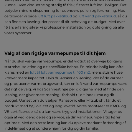
kunne lukke vinduerne og stadig få frisk, filtreret luft ind i boligen. Det
betyder mindre eksponering for udendørs pollen og forurening. Hos
os tilbyder vi både
luft luft pakketilbud
og
luft vand pakketilbud
, så du
kan finde en løsning, der passer til dit behov og dit budget. Med over
16 års erfaring sikrer vi professionel installation og opfølgning på alle
vores systemer.
Valg af den rigtige varmepumpe til dit hjem
Når du skal vælge varmepumpe, er det vigtigt at overveje boligens
størrelse, isolation og dit specifikke behov. En mindre bolig kan ofte
klares med en
luft til luft varmepumpe til 100 m2
, mens større huse
kræver mere kapacitet. Hvis du ønsker en løsning, der både varmer
og producerer varmt brugsvand, kan en luft vand varmepumpe være
det rigtige valg. Vi hos Scanheat hjælper dig gerne med at finde den
løsning, der giver mest mening i forhold til dit indeklima og dit
budget. Uanset om du vælger Panasonic eller Mitsubishi, får du et
produkt med høj kvalitet og lang levetid. Vores montører er KMO- og
VE-certificerede, så du kan være tryg ved installationen. Vi tager os
også af vedligeholdelse og service, så din varmepumpe altid kører
optimalt. Med den rette løsning kan du opleve markant forbedring af
indeklimaet og et sundere hjem for dig og din familie.