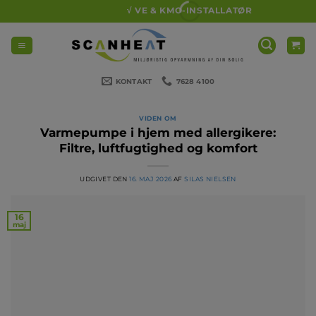
Fortsæt
√ VE & KMO-INSTALLATØR
til
indhold
KONTAKT
7628 4100
VIDEN OM
Varmepumpe i hjem med allergikere:
Filtre, luftfugtighed og komfort
UDGIVET DEN
16. MAJ 2026
AF
SILAS NIELSEN
16
maj