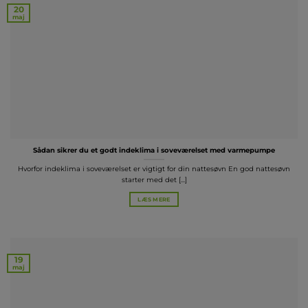
20
maj
Sådan sikrer du et godt indeklima i soveværelset med varmepumpe
Hvorfor indeklima i soveværelset er vigtigt for din nattesøvn En god nattesøvn
starter med det [...]
LÆS MERE
19
maj