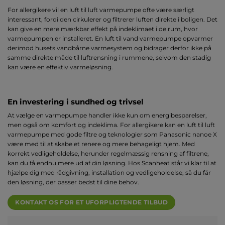
For allergikere vil en luft til luft varmepumpe ofte være særligt
interessant, fordi den cirkulerer og filtrerer luften direkte i boligen. Det
kan give en mere mærkbar effekt på indeklimaet i de rum, hvor
varmepumpen er installeret. En luft til vand varmepumpe opvarmer
derimod husets vandbårne varmesystem og bidrager derfor ikke på
samme direkte måde til luftrensning i rummene, selvom den stadig
kan være en effektiv varmeløsning.
En investering i sundhed og trivsel
At vælge en varmepumpe handler ikke kun om energibesparelser,
men også om komfort og indeklima. For allergikere kan en luft til luft
varmepumpe med gode filtre og teknologier som Panasonic nanoe X
være med til at skabe et renere og mere behageligt hjem. Med
korrekt vedligeholdelse, herunder regelmæssig rensning af filtrene,
kan du få endnu mere ud af din løsning. Hos Scanheat står vi klar til at
hjælpe dig med rådgivning, installation og vedligeholdelse, så du får
den løsning, der passer bedst til dine behov.
KONTAKT OS FOR ET UFORPLIGTENDE TILBUD