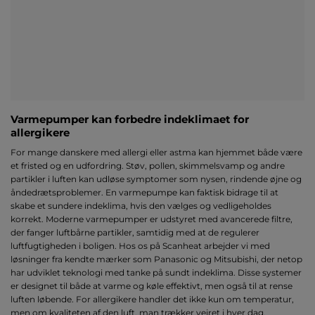
Varmepumper kan forbedre indeklimaet for
allergikere
For mange danskere med allergi eller astma kan hjemmet både være
et fristed og en udfordring. Støv, pollen, skimmelsvamp og andre
partikler i luften kan udløse symptomer som nysen, rindende øjne og
åndedrætsproblemer. En varmepumpe kan faktisk bidrage til at
skabe et sundere indeklima, hvis den vælges og vedligeholdes
korrekt. Moderne varmepumper er udstyret med avancerede filtre,
der fanger luftbårne partikler, samtidig med at de regulerer
luftfugtigheden i boligen. Hos os på Scanheat arbejder vi med
løsninger fra kendte mærker som Panasonic og Mitsubishi, der netop
har udviklet teknologi med tanke på sundt indeklima. Disse systemer
er designet til både at varme og køle effektivt, men også til at rense
luften løbende. For allergikere handler det ikke kun om temperatur,
men om kvaliteten af den luft, man trækker vejret i hver dag.