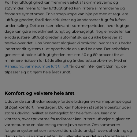
For høj luftfugtighed kan fremme vækst af skimmelsvamp og
støvmider, mens for lav luftfugtighed kan irritere slimhinderne og
forværre symptomer. En varmepumpe kan hjælpe med at regulere
luftfugtigheden, fordi den cirkulerer og kondenserer fugt fra luften
under køling. Dette er især relevant i sommerperioden, hvor fugtige
dage kan gøre indeklimaet tungt og ubehageligt. Nogle modeller kan
endda justere luftfugtigheden automatisk, så du ikke behøver at
tænke over det. Hos Scanheat rådgiver vi omkring, hvordan du bedst
indretter dit system til at opretholde en sund balance. Det anbefales
generelt at holde luftfugtigheden mellem 40 og 60 procent for at
minimere risikoen for både allergi og åndedrætsproblemer. Med en
Panasonic varmepumpe luft til luft
får du en intelligent løsning, der
tilpasser sig dit hjem hele året rundt.
Komfort og velvære hele året
Udover de sundhedsmæssige fordele bidrager en varmepumpe også
til øget komfort i hverdagen. Du kan holde en stabil temperatur uden
store udsving, hvilket er behageligt for hele familien. Især om
vinteren, hvor tør varme fra radiatorer kan irritere luftvejene, giver en
varmepumpe en blødere og mere jævn varme. Om sommeren
fungerer systemet som aircondition, så du undgår overophedning og
dårlig søvn på varme nætter. For allergikere er det en stor lettelse at