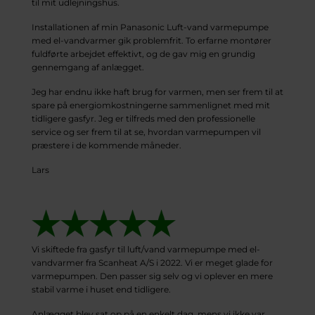
til mit udlejningshus.
Installationen af min Panasonic Luft-vand varmepumpe
med el-vandvarmer gik problemfrit. To erfarne montører
fuldførte arbejdet effektivt, og de gav mig en grundig
gennemgang af anlægget.
Jeg har endnu ikke haft brug for varmen, men ser frem til at
spare på energiomkostningerne sammenlignet med mit
tidligere gasfyr. Jeg er tilfreds med den professionelle
service og ser frem til at se, hvordan varmepumpen vil
præstere i de kommende måneder.
Lars
Vi skiftede fra gasfyr til luft/vand varmepumpe med el-
vandvarmer fra Scanheat A/S i 2022. Vi er meget glade for
varmepumpen. Den passer sig selv og vi oplever en mere
stabil varme i huset end tidligere.
Anlægget blev sat op på en enkelt dag, mens vi ikke var