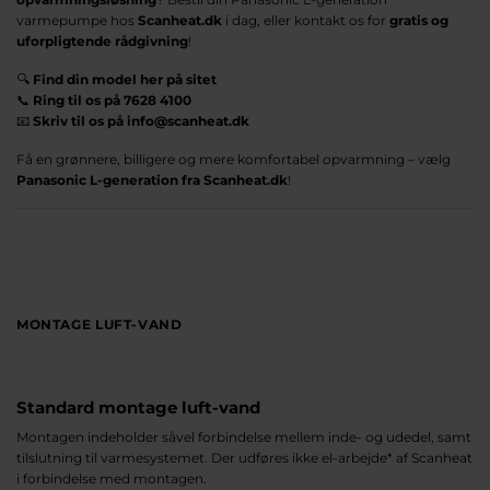
varmepumpe hos
Scanheat.dk
i dag, eller kontakt os for
gratis og
uforpligtende rådgivning
!
🔍
Find din model her på sitet
📞
Ring til os på 7628 4100
📧
Skriv til os på info@scanheat.dk
Få en grønnere, billigere og mere komfortabel opvarmning – vælg
Panasonic L-generation fra Scanheat.dk
!
MONTAGE LUFT-VAND
Standard montage luft-vand
Montagen indeholder såvel forbindelse mellem inde- og udedel, samt
tilslutning til varmesystemet. Der udføres ikke el-arbejde* af Scanheat
i forbindelse med montagen.