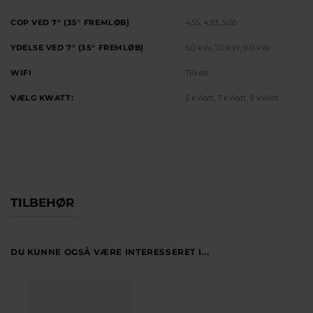
COP VED 7° (35° FREMLØB)
4,55, 4,93, 5,05
YDELSE VED 7° (35° FREMLØB)
5,0 kW, 7,0 kW, 9,0 kW
WIFI
Tilkøb
VÆLG KWATT:
5 kWatt, 7 kWatt, 9 kWatt
TILBEHØR
DU KUNNE OGSÅ VÆRE INTERESSERET I...