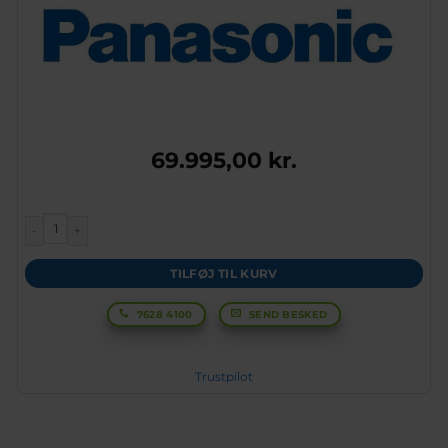
69.995,00
kr.
Panasonic L-gen. Luft vand Monoblok, All in One 5kW antal
TILFØJ TIL KURV
7628 4100
SEND BESKED
Trustpilot