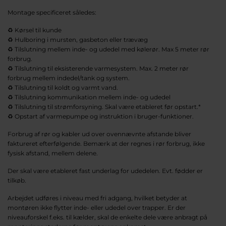
Montage specificeret således:
♻️ Kørsel til kunde
♻️ Hulboring i mursten, gasbeton eller trævæg
♻️ Tilslutning mellem inde- og udedel med kølerør. Max 5 meter rør
forbrug.
♻️ Tilslutning til eksisterende varmesystem. Max. 2 meter rør
forbrug mellem indedel/tank og system.
♻️ Tilslutning til koldt og varmt vand.
♻️ Tilslutning kommunikation mellem inde- og udedel
♻️ Tilslutning til strømforsyning. Skal være etableret før opstart.*
♻️ Opstart af varmepumpe og instruktion i bruger-funktioner.
Forbrug af rør og kabler ud over ovennævnte afstande bliver
faktureret efterfølgende. Bemærk at der regnes i rør forbrug, ikke
fysisk afstand, mellem delene.
Der skal være etableret fast underlag for udedelen. Evt. fødder er
tilkøb.
Arbejdet udføres i niveau med fri adgang, hvilket betyder at
montøren ikke flytter inde- eller udedel over trapper. Er der
niveauforskel f.eks. til kælder, skal de enkelte dele være anbragt på