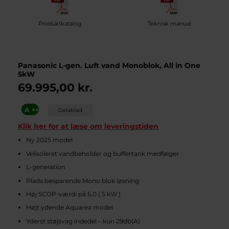
Produktkatalog
Teknisk manual
Panasonic L-gen. Luft vand Monoblok, All in One
5kW
69.995,00
kr.
A
++
Datablad
Klik her for at læse om leveringstiden
Ny 2025 model
Velisoleret vandbeholder og buffertank medfølger
L-generation
Plads besparende Mono blok løsning
Høj SCOP-værdi på 5,0 ( 5 kW )
Højt ydende Aquarea model
Yderst støjsvag indedel – kun 29db(A)