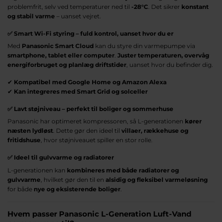
problemfrit, selv ved temperaturer ned til
-28°C
. Det sikrer
konstant
og stabil varme
– uanset vejret.
✅
Smart Wi-Fi styring – fuld kontrol, uanset hvor du er
Med
Panasonic Smart Cloud
kan du styre din varmepumpe via
smartphone, tablet eller computer
.
Juster temperaturen, overvåg
energiforbruget og planlæg driftstider
, uanset hvor du befinder dig.
✔
Kompatibel med Google Home og Amazon Alexa
✔
Kan integreres med Smart Grid og solceller
✅
Lavt støjniveau – perfekt til boliger og sommerhuse
Panasonic har optimeret kompressoren, så L-generationen
kører
næsten lydløst
. Dette gør den ideel til
villaer, rækkehuse og
fritidshuse
, hvor støjniveauet spiller en stor rolle.
✅
Ideel til gulvvarme og radiatorer
L-generationen kan
kombineres med både radiatorer og
gulvvarme
, hvilket gør den til en
alsidig og fleksibel varmeløsning
for både
nye og eksisterende boliger
.
Hvem passer Panasonic L-Generation Luft-Vand