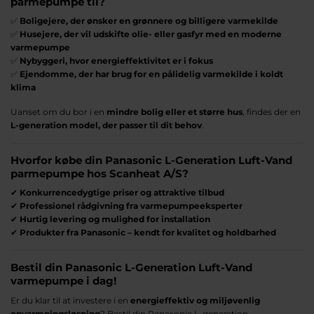
parmepumpe til?
✅
Boligejere, der ønsker en grønnere og billigere varmekilde
✅
Husejere, der vil udskifte olie- eller gasfyr med en moderne
varmepumpe
✅
Nybyggeri, hvor energieffektivitet er i fokus
✅
Ejendomme, der har brug for en pålidelig varmekilde i koldt
klima
Uanset om du bor i en
mindre bolig eller et større hus
, findes der en
L-generation model, der passer til dit behov
.
Hvorfor købe din Panasonic L-Generation Luft-Vand
parmepumpe hos Scanheat A/S?
✔
Konkurrencedygtige priser og attraktive tilbud
✔
Professionel rådgivning fra varmepumpeeksperter
✔
Hurtig levering og mulighed for installation
✔
Produkter fra Panasonic – kendt for kvalitet og holdbarhed
Bestil din Panasonic L-Generation Luft-Vand
varmepumpe i dag!
Er du klar til at investere i en
energieffektiv og miljøvenlig
opvarmningsløsning
? Bestil din Panasonic L-generation