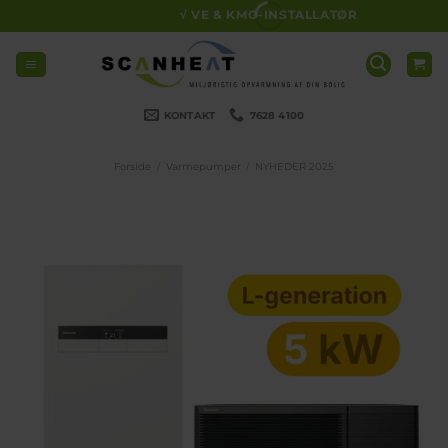
Fortsæt
√ VE & KMO-INSTALLATØR
til
indhold
KONTAKT
7628 4100
Forside
/
Varmepumper
/
NYHEDER 2025