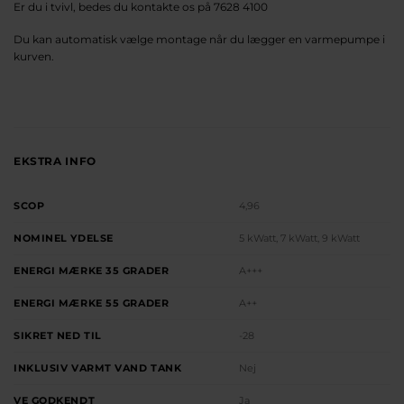
Er du i tvivl, bedes du kontakte os på 7628 4100
Du kan automatisk vælge montage når du lægger en varmepumpe i
kurven.
EKSTRA INFO
SCOP
4,96
NOMINEL YDELSE
5 kWatt, 7 kWatt, 9 kWatt
ENERGI MÆRKE 35 GRADER
A+++
ENERGI MÆRKE 55 GRADER
A++
SIKRET NED TIL
-28
INKLUSIV VARMT VAND TANK
Nej
VE GODKENDT
Ja