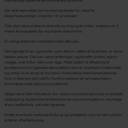
monterings stederne før montørens ankomst.
Der skal være afløb på monteringsstedet for vand fra
sikkerhedsventilen, indenfor 1 m af indedel.
*Der skal være etableret strømforsyning og bi-måler, maksimum 2
meter fra indedelen før montøren ankommer.
El-udtag etableres med sikkerheds afbryder.
Føringsveje til rør og kanaler, som ikke er udført af Scanheat, er alene
købers ansvar. Det kan være rørføringer i gulve eller jorden, skjult i
vægge, over lofter, eller over tage. Afløb opført til afledning af
kondensvand er ligeledes alene købers ansvar. Scanheat forbeholder
sig retten til at afvise at montere i forbindelse med konstruktioner,
hvor vi ikke kan stå inde for funktionaliteten af varmepumpen i
forbindelse med disse konstruktioner.
Følgende er ikke inkluderet: Evt. ekstra cirkulationspumpe, el-arbejde,
nedtagning og fjernelse af eksisterende opvarmningsform, montage
af evt. buffertank, wifi eller lignende.
Andet eventuelt materiale forbrug og arbejdstid, ud over det ovenfor
anførte, efterfaktureres.