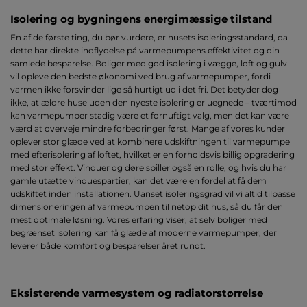
Isolering og bygningens energimæssige tilstand
En af de første ting, du bør vurdere, er husets isoleringsstandard, da
dette har direkte indflydelse på varmepumpens effektivitet og din
samlede besparelse. Boliger med god isolering i vægge, loft og gulv
vil opleve den bedste økonomi ved brug af varmepumper, fordi
varmen ikke forsvinder lige så hurtigt ud i det fri. Det betyder dog
ikke, at ældre huse uden den nyeste isolering er uegnede – tværtimod
kan varmepumper stadig være et fornuftigt valg, men det kan være
værd at overveje mindre forbedringer først. Mange af vores kunder
oplever stor glæde ved at kombinere udskiftningen til varmepumpe
med efterisolering af loftet, hvilket er en forholdsvis billig opgradering
med stor effekt. Vinduer og døre spiller også en rolle, og hvis du har
gamle utætte vinduespartier, kan det være en fordel at få dem
udskiftet inden installationen. Uanset isoleringsgrad vil vi altid tilpasse
dimensioneringen af varmepumpen til netop dit hus, så du får den
mest optimale løsning. Vores erfaring viser, at selv boliger med
begrænset isolering kan få glæde af moderne varmepumper, der
leverer både komfort og besparelser året rundt.
Eksisterende varmesystem og radiatorstørrelse