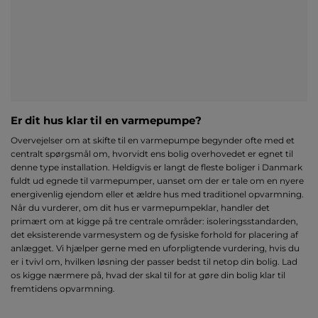
Er dit hus klar til en varmepumpe?
Overvejelser om at skifte til en varmepumpe begynder ofte med et
centralt spørgsmål om, hvorvidt ens bolig overhovedet er egnet til
denne type installation. Heldigvis er langt de fleste boliger i Danmark
fuldt ud egnede til varmepumper, uanset om der er tale om en nyere
energivenlig ejendom eller et ældre hus med traditionel opvarmning.
Når du vurderer, om dit hus er varmepumpeklar, handler det
primært om at kigge på tre centrale områder: isoleringsstandarden,
det eksisterende varmesystem og de fysiske forhold for placering af
anlægget. Vi hjælper gerne med en uforpligtende vurdering, hvis du
er i tvivl om, hvilken løsning der passer bedst til netop din bolig. Lad
os kigge nærmere på, hvad der skal til for at gøre din bolig klar til
fremtidens opvarmning.