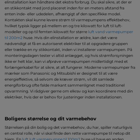
elinstallation kan håndtere det ekstra forbrug. Du skal sikre, at der er
en stikkontakt med jord placeret inden for en meters afstand fra
enten inde- eller udedelen, afhængigt af den specifikke model.
Kontakten skal kunne levere strøm til varmepumpens effektbehov,
hvilket typisk ligger på mellem en og tre kilowatt for luft til luft-
modeller og op til femten kilowatt for større
luft vand varmepumper
til 200m2
huse. Hvis din elinstallation er ældre, kan det være
nødvendigt at få en autoriseret elektriker til at opgradere gruppen
eller trække en ny stikkontakt, inden vi installerer varmepumpen. På
monteringsdagen tester vi altid anlægget, og hvis strømforsyningen
ikke er helt klar, kan vi afprøve varmepumpen midlertidigt med et
forlængerkabel for at sikre, at alt fungerer. Moderne varmepumper fra
mærker som Panasonic og Mitsubishi er designet til at være
energieffektive, så selvom de kræver strøm, vil dit samlede
energiforbrug ofte falde markant sammenlignet med traditionel
opvarmning. Vi rådgiver gerne om elkrav og kan koordinere med din
elektriker, hvis der er behov for justeringer inden installationen.
Boligens størrelse og dit varmebehov
Størrelsen på din bolig og det varmebehov, du har, spiller naturligvis
en central rolle, når vi skal finde den rette varmepumpe til netop dit
hjem. En
luft luft varmepumpe til 100m2
huse vil have en anden