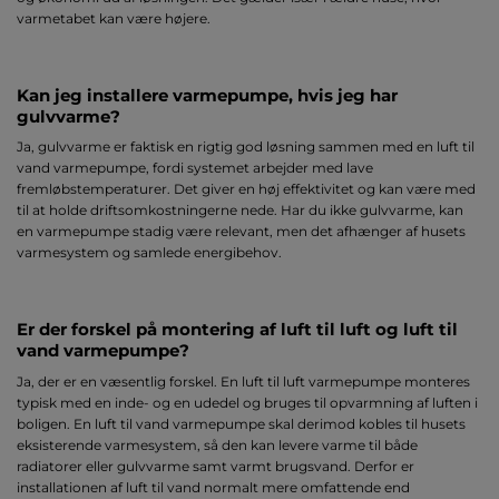
varmetabet kan være højere.
Kan jeg installere varmepumpe, hvis jeg har
gulvvarme?
Ja, gulvvarme er faktisk en rigtig god løsning sammen med en luft til
vand varmepumpe, fordi systemet arbejder med lave
fremløbstemperaturer. Det giver en høj effektivitet og kan være med
til at holde driftsomkostningerne nede. Har du ikke gulvvarme, kan
en varmepumpe stadig være relevant, men det afhænger af husets
varmesystem og samlede energibehov.
Er der forskel på montering af luft til luft og luft til
vand varmepumpe?
Ja, der er en væsentlig forskel. En luft til luft varmepumpe monteres
typisk med en inde- og en udedel og bruges til opvarmning af luften i
boligen. En luft til vand varmepumpe skal derimod kobles til husets
eksisterende varmesystem, så den kan levere varme til både
radiatorer eller gulvvarme samt varmt brugsvand. Derfor er
installationen af luft til vand normalt mere omfattende end