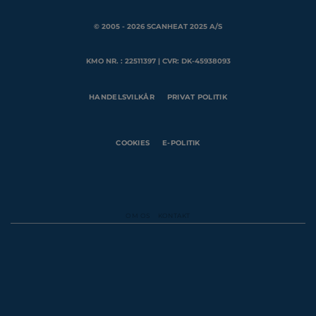
© 2005 - 2026 SCANHEAT 2025 A/S
KMO NR. : 22511397 | CVR: DK-45938093
HANDELSVILKÅR
PRIVAT POLITIK
COOKIES
E-POLITIK
OM OS
KONTAKT