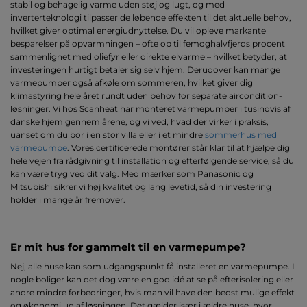
stabil og behagelig varme uden støj og lugt, og med
inverterteknologi tilpasser de løbende effekten til det aktuelle behov,
hvilket giver optimal energiudnyttelse. Du vil opleve markante
besparelser på opvarmningen – ofte op til femoghalvfjerds procent
sammenlignet med oliefyr eller direkte elvarme – hvilket betyder, at
investeringen hurtigt betaler sig selv hjem. Derudover kan mange
varmepumper også afkøle om sommeren, hvilket giver dig
klimastyring hele året rundt uden behov for separate aircondition-
løsninger. Vi hos Scanheat har monteret varmepumper i tusindvis af
danske hjem gennem årene, og vi ved, hvad der virker i praksis,
uanset om du bor i en stor villa eller i et mindre
sommerhus med
varmepumpe
. Vores certificerede montører står klar til at hjælpe dig
hele vejen fra rådgivning til installation og efterfølgende service, så du
kan være tryg ved dit valg. Med mærker som Panasonic og
Mitsubishi sikrer vi høj kvalitet og lang levetid, så din investering
holder i mange år fremover.
Er mit hus for gammelt til en varmepumpe?
Nej, alle huse kan som udgangspunkt få installeret en varmepumpe. I
nogle boliger kan det dog være en god idé at se på efterisolering eller
andre mindre forbedringer, hvis man vil have den bedst mulige effekt
og økonomi ud af løsningen. Det gælder især i ældre huse, hvor