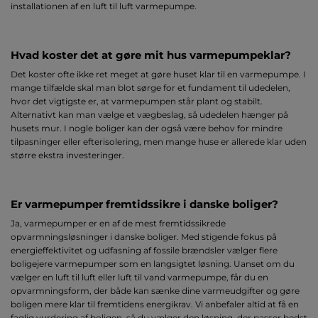
installationen af en luft til luft varmepumpe.
Hvad koster det at gøre mit hus varmepumpeklar?
Det koster ofte ikke ret meget at gøre huset klar til en varmepumpe. I
mange tilfælde skal man blot sørge for et fundament til udedelen,
hvor det vigtigste er, at varmepumpen står plant og stabilt.
Alternativt kan man vælge et vægbeslag, så udedelen hænger på
husets mur. I nogle boliger kan der også være behov for mindre
tilpasninger eller efterisolering, men mange huse er allerede klar uden
større ekstra investeringer.
Er varmepumper fremtidssikre i danske boliger?
Ja, varmepumper er en af de mest fremtidssikrede
opvarmningsløsninger i danske boliger. Med stigende fokus på
energieffektivitet og udfasning af fossile brændsler vælger flere
boligejere varmepumper som en langsigtet løsning. Uanset om du
vælger en luft til luft eller luft til vand varmepumpe, får du en
opvarmningsform, der både kan sænke dine varmeudgifter og gøre
boligen mere klar til fremtidens energikrav. Vi anbefaler altid at få en
faglig vurdering af boligen, så du vælger den løsning, der passer bedst