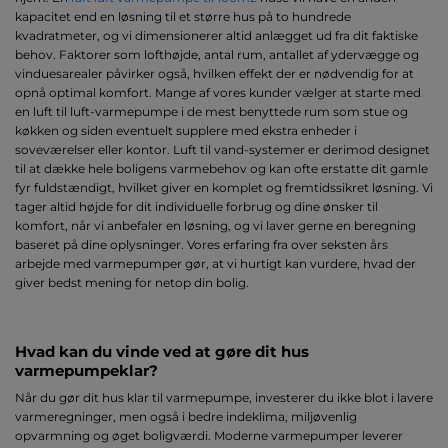
kapacitet end en løsning til et større hus på to hundrede
kvadratmeter, og vi dimensionerer altid anlægget ud fra dit faktiske
behov. Faktorer som lofthøjde, antal rum, antallet af ydervægge og
vinduesarealer påvirker også, hvilken effekt der er nødvendig for at
opnå optimal komfort. Mange af vores kunder vælger at starte med
en luft til luft-varmepumpe i de mest benyttede rum som stue og
køkken og siden eventuelt supplere med ekstra enheder i
soveværelser eller kontor. Luft til vand-systemer er derimod designet
til at dække hele boligens varmebehov og kan ofte erstatte dit gamle
fyr fuldstændigt, hvilket giver en komplet og fremtidssikret løsning. Vi
tager altid højde for dit individuelle forbrug og dine ønsker til
komfort, når vi anbefaler en løsning, og vi laver gerne en beregning
baseret på dine oplysninger. Vores erfaring fra over seksten års
arbejde med varmepumper gør, at vi hurtigt kan vurdere, hvad der
giver bedst mening for netop din bolig.
Hvad kan du vinde ved at gøre dit hus
varmepumpeklar?
Når du gør dit hus klar til varmepumpe, investerer du ikke blot i lavere
varmeregninger, men også i bedre indeklima, miljøvenlig
opvarmning og øget boligværdi. Moderne varmepumper leverer