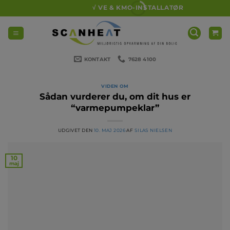
Fortsæt
√ VE & KMO-INSTALLATØR
til
indhold
KONTAKT
7628 4100
VIDEN OM
Sådan vurderer du, om dit hus er
“varmepumpeklar”
UDGIVET DEN
10. MAJ 2026
AF
SILAS NIELSEN
10
maj