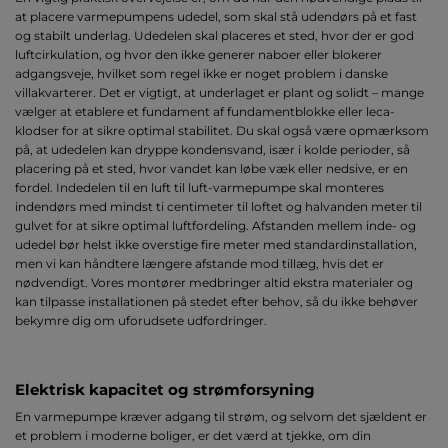
at placere varmepumpens udedel, som skal stå udendørs på et fast
og stabilt underlag. Udedelen skal placeres et sted, hvor der er god
luftcirkulation, og hvor den ikke generer naboer eller blokerer
adgangsveje, hvilket som regel ikke er noget problem i danske
villakvarterer. Det er vigtigt, at underlaget er plant og solidt – mange
vælger at etablere et fundament af fundamentblokke eller leca-
klodser for at sikre optimal stabilitet. Du skal også være opmærksom
på, at udedelen kan dryppe kondensvand, især i kolde perioder, så
placering på et sted, hvor vandet kan løbe væk eller nedsive, er en
fordel. Indedelen til en luft til luft-varmepumpe skal monteres
indendørs med mindst ti centimeter til loftet og halvanden meter til
gulvet for at sikre optimal luftfordeling. Afstanden mellem inde- og
udedel bør helst ikke overstige fire meter med standardinstallation,
men vi kan håndtere længere afstande mod tillæg, hvis det er
nødvendigt. Vores montører medbringer altid ekstra materialer og
kan tilpasse installationen på stedet efter behov, så du ikke behøver
bekymre dig om uforudsete udfordringer.
Elektrisk kapacitet og strømforsyning
En varmepumpe kræver adgang til strøm, og selvom det sjældent er
et problem i moderne boliger, er det værd at tjekke, om din