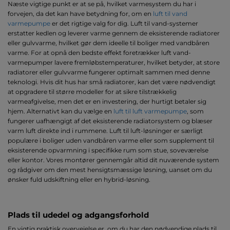
Næste vigtige punkt er at se på, hvilket varmesystem du har i
forvejen, da det kan have betydning for, om en
luft til vand
varmepumpe
er det rigtige valg for dig. Luft til vand-systemer
erstatter kedlen og leverer varme gennem de eksisterende radiatorer
eller gulvvarme, hvilket gør dem ideelle til boliger med vandbåren
varme. For at opnå den bedste effekt foretrækker luft vand-
varmepumper lavere fremløbstemperaturer, hvilket betyder, at store
radiatorer eller gulvvarme fungerer optimalt sammen med denne
teknologi. Hvis dit hus har små radiatorer, kan det være nødvendigt
at opgradere til større modeller for at sikre tilstrækkelig
varmeafgivelse, men det er en investering, der hurtigt betaler sig
hjem. Alternativt kan du vælge en
luft til luft varmepumpe
, som
fungerer uafhængigt af det eksisterende radiatorsystem og blæser
varm luft direkte ind i rummene. Luft til luft-løsninger er særligt
populære i boliger uden vandbåren varme eller som supplement til
eksisterende opvarmning i specifikke rum som stue, soveværelse
eller kontor. Vores montører gennemgår altid dit nuværende system
og rådgiver om den mest hensigtsmæssige løsning, uanset om du
ønsker fuld udskiftning eller en hybrid-løsning.
Plads til udedel og adgangsforhold
En vigtig praktisk overvejelse er, om du har den nødvendige plads til