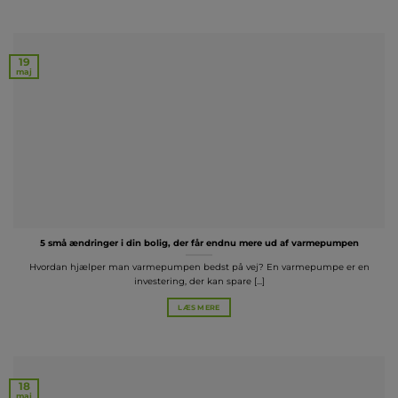
19
maj
5 små ændringer i din bolig, der får endnu mere ud af varmepumpen
Hvordan hjælper man varmepumpen bedst på vej? En varmepumpe er en
investering, der kan spare [...]
LÆS MERE
18
maj