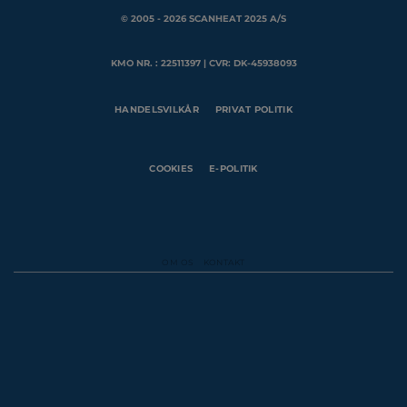
© 2005 - 2026 SCANHEAT 2025 A/S
KMO NR. : 22511397 | CVR: DK-45938093
HANDELSVILKÅR
PRIVAT POLITIK
COOKIES
E-POLITIK
OM OS
KONTAKT