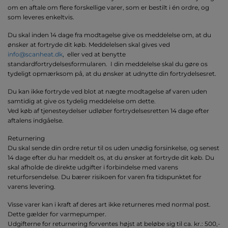
om en aftale om flere forskellige varer, som er bestilt i én ordre, og
som leveres enkeltvis.
Du skal inden 14 dage fra modtagelse give os meddelelse om, at du
ønsker at fortryde dit køb. Meddelelsen skal gives ved
info@scanheat.dk
, eller ved at benytte
standardfortrydelsesformularen. I din meddelelse skal du gøre os
tydeligt opmærksom på, at du ønsker at udnytte din fortrydelsesret.
Du kan ikke fortryde ved blot at nægte modtagelse af varen uden
samtidig at give os tydelig meddelelse om dette.
Ved køb af tjenesteydelser udløber fortrydelsesretten 14 dage efter
aftalens indgåelse.
Returnering
Du skal sende din ordre retur til os uden unødig forsinkelse, og senest
14 dage efter du har meddelt os, at du ønsker at fortryde dit køb. Du
skal afholde de direkte udgifter i forbindelse med varens
returforsendelse. Du bærer risikoen for varen fra tidspunktet for
varens levering.
Visse varer kan i kraft af deres art ikke returneres med normal post.
Dette gælder for varmepumper.
Udgifterne for returnering forventes højst at beløbe sig til ca. kr.: 500,-