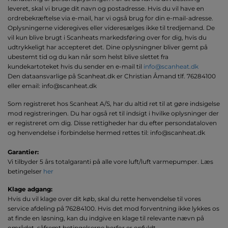
leveret, skal vi bruge dit navn og postadresse. Hvis du vil have en
ordrebekræftelse via e-mail, har vi også brug for din e-mail-adresse.
Oplysningerne videregives eller videresælges ikke til tredjemand. De
vil kun blive brugt i Scanheats markedsføring over for dig, hvis du
udtrykkeligt har accepteret det. Dine oplysningner bliver gemt på
ubestemt tid og du kan når som helst blive slettet fra
kundekartoteket hvis du sender en e-mail til
info@scanheat.dk
Den dataansvarlige på Scanheat.dk er Christian Åmand tlf. 76284100
eller email: info@scanheat.dk
Som registreret hos Scanheat A/S, har du altid ret til at gøre indsigelse
mod registreringen. Du har også ret til indsigt i hvilke oplysninger der
er registreret om dig. Disse rettigheder har du efter persondataloven
og henvendelse i forbindelse hermed rettes til: info@scanheat.dk
Garantier:
Vi tilbyder 5 års totalgaranti på alle vore luft/luft varmepumper. Læs
betingelser
her
Klage adgang:
Hvis du vil klage over dit køb, skal du rette henvendelse til vores
service afdeling på 76284100. Hvis det mod forventning ikke lykkes os
at finde en løsning, kan du indgive en klage til relevante nævn på
området, såfremt betingelserne herfor er opfyldt.