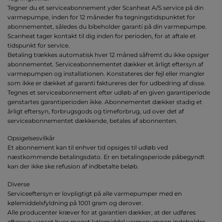
Tegner du et serviceabonnement yder Scanheat A/S service på din
varmepumpe, inden for 12 måneder fra tegningstidspunktet for
abonnementet, således du bibeholder garanti på din varmepumpe.
Scanheat tager kontakt til dig inden for perioden, for at aftale et
tidspunkt for service.
Betaling trækkes automatisk hver 12 måned såfremt du ikke opsiger
abonnementet. Serviceabonnementet dækker et årligt eftersyn af
varmepumpen og installationen. Konstateres der fejl eller mangler
som ikke er dækket af garanti faktureres der for udbedring af disse.
Tegnes et serviceabonnement efter udløb af en given garantiperiode
genstartes garantiperioden ikke. Abonnementet dækker stadig et
årligt eftersyn, forbrugsgods og timeforbrug, ud over det af
serviceabonnementet dækkende, betales af abonnenten.
Opsigelsesvilkår
Et abonnement kan til enhver tid opsiges til udløb ved
næstkommende betalingsdato. Er en betalingsperiode påbegyndt
kan der ikke ske refusion af indbetalte beløb.
Diverse
Serviceeftersyn er lovpligtigt på alle varmepumper med en
kølemiddelsfyldning på 1001 gram og derover.
Alle producenter kræver for at garantien dækker, at der udføres
eftersyn uanset hvor meget kølemiddel varmepumpen indeholder.