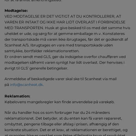
Modtagelse
:
VED MODTAGELSE ER DET VIGTIGT AT DU KONTROLLERER, AT
VAREN ER INTAKT OG IKKE HAR LIDT OVERLAST I FORBINDELSE
MED TRANSPORTEN. Husk at give besked til os med det samme hvis
uheldet er ude, og sørg for at gemme emballage m.v. Konstateres
der transportskade må varen ikke ibrugtages, før det er godkendt af
Scanheat A/S. Ibrugtages en vare med transportskade uden
samtykke, bortfalder reklamationsretten.
Er ordren sendt med GLS, gør da indsigelse overfor chaufføren ved
modtagelsen såfremt varen synligt har lidt overlast. Der henvises i
øvrigt til GLS’ generelle betingelser.
Anmeldelse af beskadigede varer skal ske til Scanheat via mail
på
info@scanheat.dk
.
Reklamation
:
Købelovens mangelsregler kan finde anvendelse på varekøb.
Når du handler hos os som forbruger har du 24 måneders
reklamationsret. Det betyder, at du enten kan få varen repareret,
ombyttet, pengene tilbage eller afslag i prisen, afhængig af den
konkrete situation. Det er et krav, at reklamationen er berettiget, og
at manglen ikke er opstået som følge af fejlagtig brug af produktet