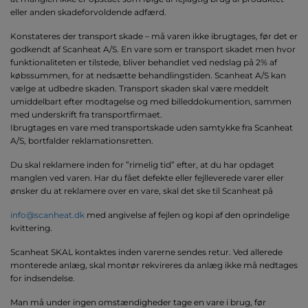
eller anden skadeforvoldende adfærd.
Konstateres der transport skade – må varen ikke ibrugtages, før det er
godkendt af Scanheat A/S. En vare som er transport skadet men hvor
funktionaliteten er tilstede, bliver behandlet ved nedslag på 2% af
købssummen, for at nedsætte behandlingstiden. Scanheat A/S kan
vælge at udbedre skaden. Transport skaden skal være meddelt
umiddelbart efter modtagelse og med billeddokumention, sammen
med underskrift fra transportfirmaet.
Ibrugtages en vare med transportskade uden samtykke fra Scanheat
A/S, bortfalder reklamationsretten.
Du skal reklamere inden for ”rimelig tid” efter, at du har opdaget
manglen ved varen. Har du fået defekte eller fejlleverede varer eller
ønsker du at reklamere over en vare, skal det ske til Scanheat på
info@scanheat.dk
med angivelse af fejlen og kopi af den oprindelige
kvittering.
Scanheat SKAL kontaktes inden varerne sendes retur. Ved allerede
monterede anlæg, skal montør rekvireres da anlæg ikke må nedtages
for indsendelse.
Man må under ingen omstændigheder tage en vare i brug, før