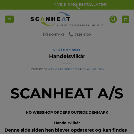
Fortsæt
√ VE & KMO-INSTALLATØR
til
indhold
KONTAKT
7628 4100
VILKÅR OG GDPR
Handelsvilkår
UDGIVET DEN
23. OKTOBER 2012
AF
SILAS NIELSEN
SCANHEAT A/S
NO WEBSHOP ORDERS OUTSIDE DENMARK
Handelsvilkår
Denne side siden hen blevet opdateret og kan findes