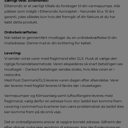
Særligt vedr. Elitenordic:
Elitenordic er et særligt tilkøb du foretager til din varmepumpe. Alle
ydelser som indgår i Elitenordic konceptet – herunder bl.a. 10 års
garanti, ydes således kun hvis det fremgår af din faktura at du har
købt dette produkt.
Ordrebekræftelse
:
Når købet er gennemført modtager du en ordrebekræftelse til din
mailadresse. Denne mail er din kvittering for købet.
Levering
:
Vi sender vores varer med fragtmand eller GLS. Husk at vælge den
rigtige forsendelsesmetode. Varen ekspederes så snart betalingen ses
modtaget – Dankort betalinger sendes straks, hvis ikke varen er i
restordre.
Med Post Danmark/GLS leveres varen dagen efter afsendelse. Varer
der leveres med fragtbil leveres til første dør i stueetagen.
Varmepumper og Klimaanlæg samt luftsolfangere leveres med
fragtmand, vælg derfor en adresse hvor stor lastbil kan komme frem.
Levering i sommerhus kvarterer kan være problematisk da lastbil ikke
kan komme frem på de små veje.
Det er ordreafgiverens ansvar at opgive korrekt adresse. Såfremt der
efter afgivet ordre sker ændring af adressen, kan der forekomme en