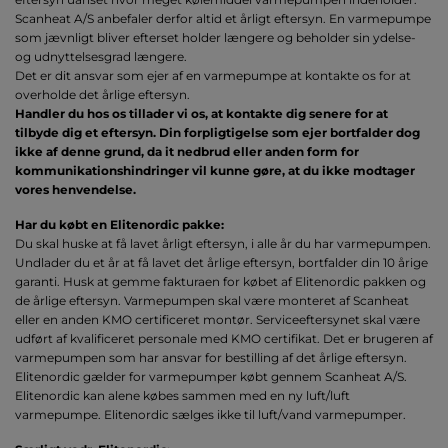
Scanheat A/S anbefaler derfor altid et årligt eftersyn. En varmepumpe
som jævnligt bliver efterset holder længere og beholder sin ydelse-
og udnyttelsesgrad længere.
Det er dit ansvar som ejer af en varmepumpe at kontakte os for at
overholde det årlige eftersyn.
Handler du hos os tillader vi os, at kontakte dig senere for at
tilbyde dig et eftersyn. Din forpligtigelse som ejer bortfalder dog
ikke af denne grund, da it nedbrud eller anden form for
kommunikationshindringer vil kunne gøre, at du ikke modtager
vores henvendelse.
Har du købt en Elitenordic pakke:
Du skal huske at få lavet årligt eftersyn, i alle år du har varmepumpen.
Undlader du et år at få lavet det årlige eftersyn, bortfalder din 10 årige
garanti. Husk at gemme fakturaen for købet af Elitenordic pakken og
de årlige eftersyn. Varmepumpen skal være monteret af Scanheat
eller en anden KMO certificeret montør. Serviceeftersynet skal være
udført af kvalificeret personale med KMO certifikat. Det er brugeren af
varmepumpen som har ansvar for bestilling af det årlige eftersyn.
Elitenordic gælder for varmepumper købt gennem Scanheat A/S.
Elitenordic kan alene købes sammen med en ny luft/luft
varmepumpe. Elitenordic sælges ikke til luft/vand varmepumper.