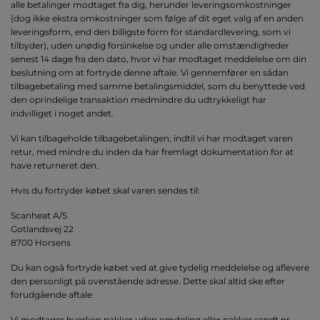
alle betalinger modtaget fra dig, herunder leveringsomkostninger
(dog ikke ekstra omkostninger som følge af dit eget valg af en anden
leveringsform, end den billigste form for standardlevering, som vi
tilbyder), uden unødig forsinkelse og under alle omstændigheder
senest 14 dage fra den dato, hvor vi har modtaget meddelelse om din
beslutning om at fortryde denne aftale. Vi gennemfører en sådan
tilbagebetaling med samme betalingsmiddel, som du benyttede ved
den oprindelige transaktion medmindre du udtrykkeligt har
indvilliget i noget andet.
Vi kan tilbageholde tilbagebetalingen, indtil vi har modtaget varen
retur, med mindre du inden da har fremlagt dokumentation for at
have returneret den.
Hvis du fortryder købet skal varen sendes til:
Scanheat A/S
Gotlandsvej 22
8700 Horsens
Du kan også fortryde købet ved at give tydelig meddelelse og aflevere
den personligt på ovenstående adresse. Dette skal altid ske efter
forudgående aftale
Vi modtager hverken pakker uden omdeling eller pakker sendt pr.