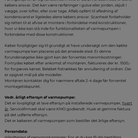
købers ansvar. Det kan være rørføringer i gulve eller jorden, skjult i
vægge, over lofter, eller over tage. Afløb opført til afledning af
kondensvand er ligeledes alene købers ansvar. Scanheat forbeholder
sig retten til at afvise at montere i forbindelse med konstruktioner,
hvor vi ikke kan stå inde for funktionaliteten af varmepumpen i
forbindelse med disse konstruktioner.
Køber forpligtiger sig til grundigt at have undersøgt om den købte
varmepumpe kan placeres på det ønskede sted. Er denne
forundersøgelse ikke gjort kan der forventes meromkostninger.
Fortrydes købet efter ankomst af montøren, faktureres der kr. 1500,-
for forgæves kørsel. Beløbet fratrækkes før annullering af ordren. Der
er opgivet mål på alle modeller.
Montøren kontakter dig for nærmere aftale 2-4 dage før forventet
montagetidspunkt.
Vedr. årligt eftersyn af varmepumpe:
Det er lovpligtigt at lave eftersyn på installerede varmepumper,
hvert
år
. Servicefirmaet skal være KMO godkendt. Husk at gemme faktura
på det udførte eftersyn.
Det er køberen af varmepumpen som bestiller det årlige eftersyn.
Persondata:
Håndtering af personoplysninger: For at du kan få din bestilling