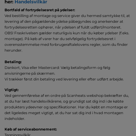
her:
Handelsvilkår
Bortfald
af fortrydelsesret på ydelser:
Ved bestilling af montage og service giver du hermed samtykke til, at
levering af den pågældende ydelse påbegyndes og anerkender at
fortrydelsesretten ophører, når ydelsen af fuldt udført/monteret.
OBS! Fraskrivelsen gælder naturligvis kun når du køber ydelser (f.eks.
montage). På køb af varer har du selvfølgelig fortrydelsesret i
overensstemmelse med forbrugeraftalelovens regler, som du finder
herunder.
Betaling:
Dankort, Visa eller Mastercard: Vælg betalingsform og følg
anvisningerne på skærmen.
Vi trækker først din betaling ved levering eller efter udført arbejde.
Vigtigt:
Ved gennemførelse af en ordre på Scanheats webshop bekræfter du,
at du har læst handelsvilkårene, og grundigt sat dig ind i de købte
produkters ydeevner og specifikationer. Har du købt en montage er
det ligeledes meget vigtigt, at du har sat dig ind i hvad montagen
indeholder.
Køb af serviceabonnement:
Tegningsvilkår