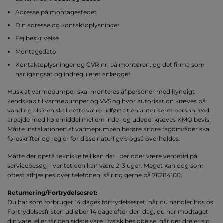
Adresse på montagestedet
Din adresse og kontaktoplysninger
Fejlbeskrivelse
Montagedato
Kontaktoplysninger og CVR nr. på montøren, og det firma som
har igangsat og indreguleret anlægget
Husk at varmepumper skal monteres af personer med kyndigt
kendskab til varmepumper og VVS og hvor autorisation kræves på
vand og elsiden skal dette være udført at en autoriseret person. Ved
arbejde med kølemiddel mellem inde- og udedel kræves KMO bevis.
Måtte installationen af varmepumpen berøre andre fagområder skal
foreskrifter og regler for disse naturligvis også overholdes.
Måtte der opstå tekniske fejl kan der i perioder være ventetid på
servicebesøg – ventetiden kan være 2-3 uger. Meget kan dog som
oftest afhjælpes over telefonen, så ring gerne på 76284100.
Returnering/Fortrydelsesret:
Du har som forbruger 14 dages fortrydelsesret, når du handler hos os.
Fortrydelsesfristen udløber 14 dage efter den dag, du har modtaget
din vare, eller får den sidste vare i fysisk besiddelse, når det drejer sig