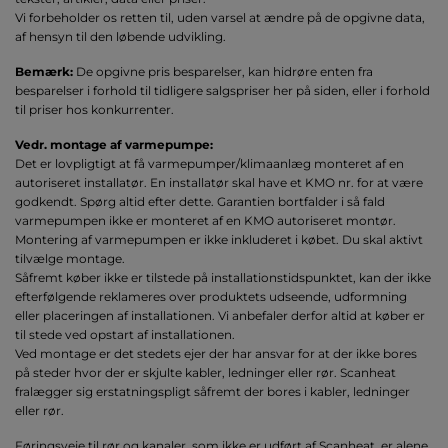
Vi forbeholder os retten til, uden varsel at ændre på de opgivne data,
af hensyn til den løbende udvikling.
Bemærk:
De opgivne pris besparelser, kan hidrøre enten fra
besparelser i forhold til tidligere salgspriser her på siden, eller i forhold
til priser hos konkurrenter.
Vedr. montage af varmepumpe:
Det er lovpligtigt at få varmepumper/klimaanlæg monteret af en
autoriseret installatør. En installatør skal have et KMO nr. for at være
godkendt. Spørg altid efter dette. Garantien bortfalder i så fald
varmepumpen ikke er monteret af en KMO autoriseret montør.
Montering af varmepumpen er ikke inkluderet i købet. Du skal aktivt
tilvælge montage.
Såfremt køber ikke er tilstede på installationstidspunktet, kan der ikke
efterfølgende reklameres over produktets udseende, udformning
eller placeringen af installationen. Vi anbefaler derfor altid at køber er
til stede ved opstart af installationen.
Ved montage er det stedets ejer der har ansvar for at der ikke bores
på steder hvor der er skjulte kabler, ledninger eller rør. Scanheat
fralægger sig erstatningspligt såfremt der bores i kabler, ledninger
eller rør.
Føringsveje til rør og kanaler, som ikke er udført af Scanheat, er alene