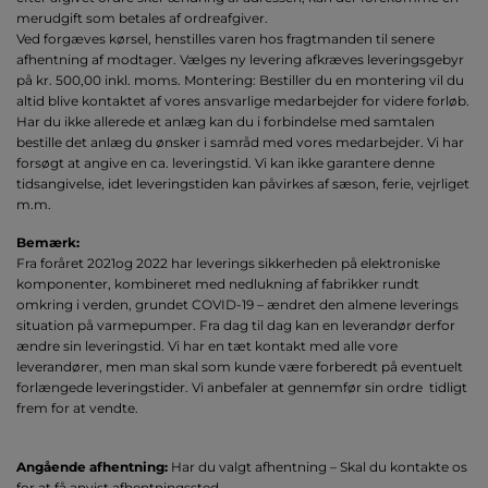
merudgift som betales af ordreafgiver.
Ved forgæves kørsel, henstilles varen hos fragtmanden til senere
afhentning af modtager. Vælges ny levering afkræves leveringsgebyr
på kr. 500,00 inkl. moms. Montering: Bestiller du en montering vil du
altid blive kontaktet af vores ansvarlige medarbejder for videre forløb.
Har du ikke allerede et anlæg kan du i forbindelse med samtalen
bestille det anlæg du ønsker i samråd med vores medarbejder. Vi har
forsøgt at angive en ca. leveringstid. Vi kan ikke garantere denne
tidsangivelse, idet leveringstiden kan påvirkes af sæson, ferie, vejrliget
m.m.
Bemærk:
Fra foråret 2021og 2022 har leverings sikkerheden på elektroniske
komponenter, kombineret med nedlukning af fabrikker rundt
omkring i verden, grundet COVID-19 – ændret den almene leverings
situation på varmepumper. Fra dag til dag kan en leverandør derfor
ændre sin leveringstid. Vi har en tæt kontakt med alle vore
leverandører, men man skal som kunde være forberedt på eventuelt
forlængede leveringstider. Vi anbefaler at gennemfør sin ordre tidligt
frem for at vendte.
Angående afhentning:
Har du valgt afhentning – Skal du kontakte os
for at få anvist afhentningssted.