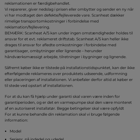
reklamationen er færdigbehandlet.
Vi reparerer, giver nedslag i prisen eller ombytter og sender en ny når
vi har modtaget den defekte/fejlleverede vare. Scanheat dækker
rimelige transportomkostninger i forbindelse med
reklamation/fejllevering.
BEMÆRK: Scanheat A/S kan under ingen omstændigheder holdes til
ansvar for et evt. reklameret driftstab. Scanheat A/S kan heller ikke
drages til ansvar for afledte omkostninger i forbindelse med
garantisager, ombytninger eller lignende – herunder
håndværksmæssigt arbejde, tilretninger i bygninger og lignende.
Såfremt køber ikke er tilstede på installationstidspunktet, kan der ikke
efterfølgende reklameres over produktets udseende, udformning
eller placeringen af installationen. Vi anbefaler derfor altid at køber er
til stede ved opstart af installationen.
For at du kan få hjælp under garanti skal varen være inden for
garantiperioden, og er det en varmepumpe skal den være monteret
af en autoriseret installatør. Begge betingelser skal være opfyldt
For at kunne behandle din reklamation skal vi bruge følgende
information:
Model
Serienr. på indedel og udedel