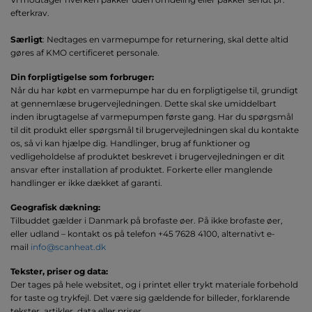
efterkrav.
Særligt
: Nedtages en varmepumpe for returnering, skal dette altid
gøres af KMO certificeret personale.
Din forpligtigelse som forbruger:
Når du har købt en varmepumpe har du en forpligtigelse til, grundigt
at gennemlæse brugervejledningen. Dette skal ske umiddelbart
inden ibrugtagelse af varmepumpen første gang. Har du spørgsmål
til dit produkt eller spørgsmål til brugervejledningen skal du kontakte
os, så vi kan hjælpe dig. Handlinger, brug af funktioner og
vedligeholdelse af produktet beskrevet i brugervejledningen er dit
ansvar efter installation af produktet. Forkerte eller manglende
handlinger er ikke dækket af garanti.
Geografisk dækning:
Tilbuddet gælder i Danmark på brofaste øer. På ikke brofaste øer,
eller udland – kontakt os på telefon +45 7628 4100, alternativt e-
mail
info@scanheat.dk
Tekster, priser og data:
Der tages på hele websitet, og i printet eller trykt materiale forbehold
for taste og trykfejl. Det være sig gældende for billeder, forklarende
tekster, artikler, data eller priser.