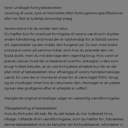
Varer undtaget fortrydelsesretten
Levering af varer, som er fremstillet efter forbrugerens specifikationer
eller har fået et tydeligt personligt præg.
Varens stand når du sender den retur
Du hæfter kun for eventuel forringelse af varens værdi som skyldes
anden håndtering, end hvad der er nødvendigt for at fastslå varens
art, egenskaber og den måde, den fungerer på. Du kan med andre
ord prøve varen på samme måde, som hvis du prøvede den i en
fysisk butik, men du må ikke tage den i egentlig brug. Hvis varen er
prøvet udover hvad der er beskrevet ovenfor, betragter vi den som
brugt hvilket betyder, at du ved fortrydelse af købet kun får en del
eller intet af købsbeløbet retur afhængig af varens handelsmæssige
værdi. En vare der er monteret anses for at være taget 100% i brug,
og du modtager intet hvis du returnerer den. Montager er en ydelse
og kan ikke godtgøres efter at arbejdet er udført.
Manglende original emballage udgør en væsentlig værdiforringelse.
Tilbagebetaling af købsbeløbet
Hvis du fortryder dit køb, får du det beløb du har indbetalt til os,
tilbage. I tilfælde af en værdiforringelse, som du hæfter for, fratrækkes
denne købsbeløbet.Hvis du benytter din fortrydelsesret, refunderer vi