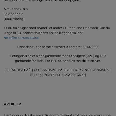
Nævnenes Hus
Toldboden 2
8800 Viborg
Er du forbruger med bopæl i et andet EU-land end Danmark, kan du
klage til EU-Kommissionens online klageportal her –
http://ec.europa.eu/odr
Handelsbetingelserne er senest opdateret 22.06.2020
Betingelserne er alene gældende for slutbrugere (B2C) og ikke
gældende for B2B. For B2B forhandles særskilte aftaler.
| SCANHEAT A/S | GOTLANDSVEJ 22 | 8700 HORSENS | DENMARK |
TEL.: +45 7628 4100 | CVR: 29613699 |
ARTIKLER
Her finder du forskellige artikler om relevant stof, vedr. varmepumper