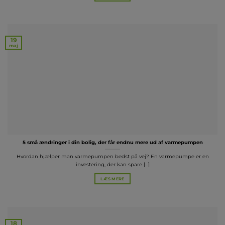
19
maj
5 små ændringer i din bolig, der får endnu mere ud af varmepumpen
Hvordan hjælper man varmepumpen bedst på vej? En varmepumpe er en
investering, der kan spare [...]
LÆS MERE
18