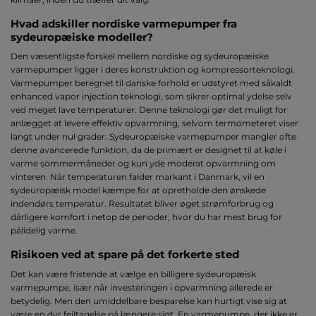
Hvad adskiller nordiske varmepumper fra
sydeuropæiske modeller?
Den væsentligste forskel mellem nordiske og sydeuropæiske
varmepumper ligger i deres konstruktion og kompressorteknologi.
Varmepumper beregnet til danske forhold er udstyret med såkaldt
enhanced vapor injection teknologi, som sikrer optimal ydelse selv
ved meget lave temperaturer. Denne teknologi gør det muligt for
anlægget at levere effektiv opvarmning, selvom termometeret viser
langt under nul grader. Sydeuropæiske varmepumper mangler ofte
denne avancerede funktion, da de primært er designet til at køle i
varme sommermåneder og kun yde moderat opvarmning om
vinteren. Når temperaturen falder markant i Danmark, vil en
sydeuropæisk model kæmpe for at opretholde den ønskede
indendørs temperatur. Resultatet bliver øget strømforbrug og
dårligere komfort i netop de perioder, hvor du har mest brug for
pålidelig varme.
Risikoen ved at spare på det forkerte sted
Det kan være fristende at vælge en billigere sydeuropæisk
varmepumpe, især når investeringen i opvarmning allerede er
betydelig. Men den umiddelbare besparelse kan hurtigt vise sig at
være en dyr fejltagelse på længere sigt. En varmepumpe, der ikke er