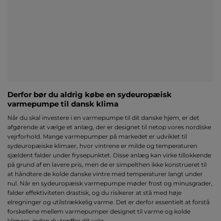
Derfor bør du aldrig købe en sydeuropæisk
varmepumpe til dansk klima
Når du skal investere i en varmepumpe til dit danske hjem, er det
afgørende at vælge et anlæg, der er designet til netop vores nordiske
vejrforhold. Mange varmepumper på markedet er udviklet til
sydeuropæiske klimaer, hvor vintrene er milde og temperaturen
sjældent falder under frysepunktet. Disse anlæg kan virke tillokkende
på grund af en lavere pris, men de er simpelthen ikke konstrueret til
at håndtere de kolde danske vintre med temperaturer langt under
nul. Når en sydeuropæisk varmepumpe møder frost og minusgrader,
falder effektiviteten drastisk, og du risikerer at stå med høje
elregninger og utilstrækkelig varme. Det er derfor essentielt at forstå
forskellene mellem varmepumper designet til varme og kolde
klimaer, inden du træffer dit valg.