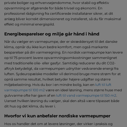
private boliger og erhvervsejendomme, hvor stabil og effektiv
opvarmning er afgørende for både trivsel og økonomi. En
professionel rådgivning fra certificerede installatører sikrer, at dit
anlæg bliver korrekt dimensioneret og installeret, så du får maksimal
effekt og minimal energispild.
Energibesparelser og miljø går hånd i hånd
Når du vælger en varmepumpe, der er skræddersyet til det danske
klima, opnår du ikke kun bedre komfort, men også markante
besparelser på din varmeregning. En nordisk varmepumpe kan levere
op til 75 procent lavere opvarmningsomkostninger sammenlignet
med traditionelle olie- eller gasfyr. Samtidig reducerer du dit CO2-
aftryk betydeligt, da varmepumpen udnytter vedvarende energi fra
luften. Sydeuropæiske modeller vil derimod bruge mere strøm for at
opnå samme resultat, hvilket betyder højere udgifter og større
miljøbelastning. Hvis du bor i en mindre bolig, kan en
luft til luft
varmepumpe til 100 m2
være en ideel løsning, mens større huse med
gulvvarme ofte har gavn af en
luft til vand varmepumpe til 150 m2
.
Uanset hvilken løsning du vælger, skal den altså være tilpasset både
dit hus og det klima, du lever i.
Hvorfor vi kun anbefaler nordiske varmepumper
Hos os handler det om at levere løsninger, der virker i praksis og