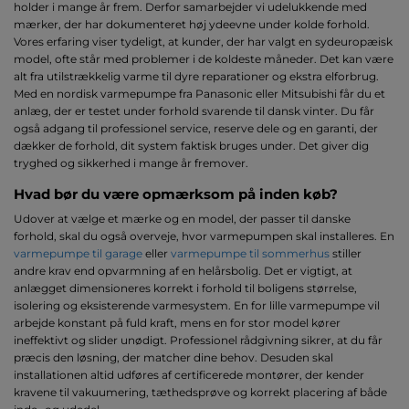
holder i mange år frem. Derfor samarbejder vi udelukkende med
mærker, der har dokumenteret høj ydeevne under kolde forhold.
Vores erfaring viser tydeligt, at kunder, der har valgt en sydeuropæisk
model, ofte står med problemer i de koldeste måneder. Det kan være
alt fra utilstrækkelig varme til dyre reparationer og ekstra elforbrug.
Med en nordisk varmepumpe fra Panasonic eller Mitsubishi får du et
anlæg, der er testet under forhold svarende til dansk vinter. Du får
også adgang til professionel service, reserve dele og en garanti, der
dækker de forhold, dit system faktisk bruges under. Det giver dig
tryghed og sikkerhed i mange år fremover.
Hvad bør du være opmærksom på inden køb?
Udover at vælge et mærke og en model, der passer til danske
forhold, skal du også overveje, hvor varmepumpen skal installeres. En
varmepumpe til garage
eller
varmepumpe til sommerhus
stiller
andre krav end opvarmning af en helårsbolig. Det er vigtigt, at
anlægget dimensioneres korrekt i forhold til boligens størrelse,
isolering og eksisterende varmesystem. En for lille varmepumpe vil
arbejde konstant på fuld kraft, mens en for stor model kører
ineffektivt og slider unødigt. Professionel rådgivning sikrer, at du får
præcis den løsning, der matcher dine behov. Desuden skal
installationen altid udføres af certificerede montører, der kender
kravene til vakuumering, tæthedsprøve og korrekt placering af både