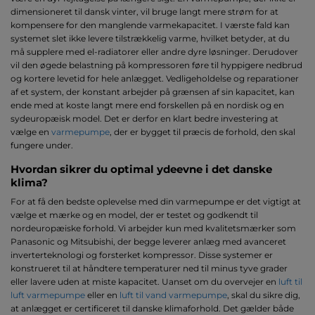
dimensioneret til dansk vinter, vil bruge langt mere strøm for at
kompensere for den manglende varmekapacitet. I værste fald kan
systemet slet ikke levere tilstrækkelig varme, hvilket betyder, at du
må supplere med el-radiatorer eller andre dyre løsninger. Derudover
vil den øgede belastning på kompressoren føre til hyppigere nedbrud
og kortere levetid for hele anlægget. Vedligeholdelse og reparationer
af et system, der konstant arbejder på grænsen af sin kapacitet, kan
ende med at koste langt mere end forskellen på en nordisk og en
sydeuropæisk model. Det er derfor en klart bedre investering at
vælge en
varmepumpe
, der er bygget til præcis de forhold, den skal
fungere under.
Hvordan sikrer du optimal ydeevne i det danske
klima?
For at få den bedste oplevelse med din varmepumpe er det vigtigt at
vælge et mærke og en model, der er testet og godkendt til
nordeuropæiske forhold. Vi arbejder kun med kvalitetsmærker som
Panasonic og Mitsubishi, der begge leverer anlæg med avanceret
inverterteknologi og forsterket kompressor. Disse systemer er
konstrueret til at håndtere temperaturer ned til minus tyve grader
eller lavere uden at miste kapacitet. Uanset om du overvejer en
luft til
luft varmepumpe
eller en
luft til vand varmepumpe
, skal du sikre dig,
at anlægget er certificeret til danske klimaforhold. Det gælder både