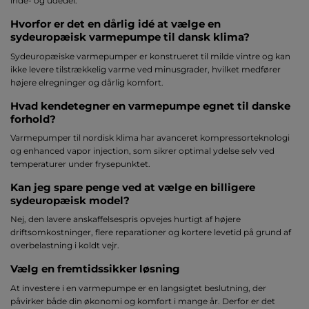
inde- og udedel.
Hvorfor er det en dårlig idé at vælge en
sydeuropæisk varmepumpe til dansk klima?
Sydeuropæiske varmepumper er konstrueret til milde vintre og kan
ikke levere tilstrækkelig varme ved minusgrader, hvilket medfører
højere elregninger og dårlig komfort.
Hvad kendetegner en varmepumpe egnet til danske
forhold?
Varmepumper til nordisk klima har avanceret kompressorteknologi
og enhanced vapor injection, som sikrer optimal ydelse selv ved
temperaturer under frysepunktet.
Kan jeg spare penge ved at vælge en billigere
sydeuropæisk model?
Nej, den lavere anskaffelsespris opvejes hurtigt af højere
driftsomkostninger, flere reparationer og kortere levetid på grund af
overbelastning i koldt vejr.
Vælg en fremtidssikker løsning
At investere i en varmepumpe er en langsigtet beslutning, der
påvirker både din økonomi og komfort i mange år. Derfor er det