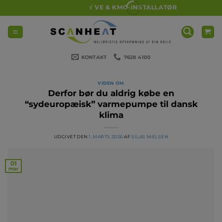
Fortsæt
√ VE & KMO-INSTALLATØR
til
indhold
KONTAKT
7628 4100
VIDEN OM
Derfor bør du aldrig købe en
“sydeuropæisk” varmepumpe til dansk
klima
UDGIVET DEN
1. MARTS 2026
AF
SILAS NIELSEN
01
mar