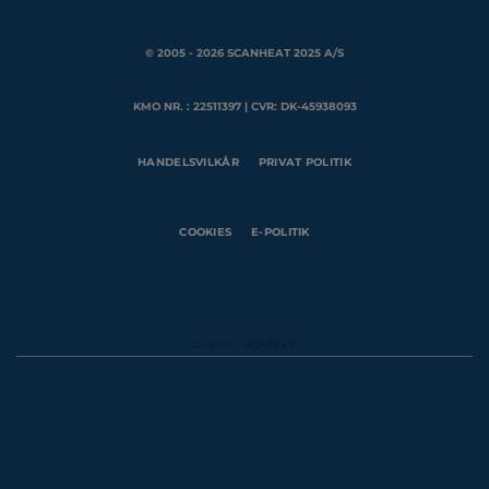
© 2005 - 2026 SCANHEAT 2025 A/S
KMO NR. : 22511397 | CVR: DK-45938093
HANDELSVILKÅR
PRIVAT POLITIK
COOKIES
E-POLITIK
OM OS
KONTAKT