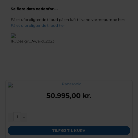
Se flere data nedenfor….
Få et uforpligtende tilbud på en luft til vand varmepumpe her:
Få et uforpligtende tilbud her
50.995,00
kr.
Panasonic M-generation Luft-vand Monoblok, T-CAP, 2025 Model, 12 kW 
TILFØJ TIL KURV