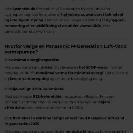
Hos
Scanheat.dk
forhandler vi Panasonics nyeste luft-vand
varmepumper, der kombinerer
høj ydeevne, avanceret teknologi
og intelligent styring
. Uanset om du søger en løsning til
nybyggeri,
renovering eller udskiftning af en ældre varmekilde
, er M-
generationen et sikkert valg.
Hvorfor vælge en Panasonic M-Generation Luft-Vand
varmepumpe?
✅
Maksimal energibesparelse
M-generationen er udviklet til at levere en
høj SCOP-værdi
, hvilket
betyder, at du får
maksimal varme for minimal energi
. Det giver dig
en
lavere varmeregning
og en mere bæredygtig bolig.
✅
Miljøvenligt R290-Kølemiddel
Med det nyeste
R32-kølemiddel
reduceres miljøpåvirkningen
markant, samtidig med at varmepumpen leverer en
højere
effektivitet
end ældre modeller med R410A.
✅
Driftssikker i ekstreme temperaturer med Panasonic luft vand
M-generation 2025
M-generationen er designet til det
nordiske klima
og fungerer
selv i