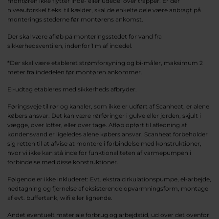
montøren ikke flytter inde- eller udedel over trapper. Er der
niveauforskel f.eks. til kælder, skal de enkelte dele være anbragt på
monterings stederne før montørens ankomst.
Der skal være afløb på monteringsstedet for vand fra
sikkerhedsventilen, indenfor 1 m af indedel.
*Der skal være etableret strømforsyning og bi-måler, maksimum 2
meter fra indedelen før montøren ankommer.
El-udtag etableres med sikkerheds afbryder.
Føringsveje til rør og kanaler, som ikke er udført af Scanheat, er alene
købers ansvar. Det kan være rørføringer i gulve eller jorden, skjult i
vægge, over lofter, eller over tage. Afløb opført til afledning af
kondensvand er ligeledes alene købers ansvar. Scanheat forbeholder
sig retten til at afvise at montere i forbindelse med konstruktioner,
hvor vi ikke kan stå inde for funktionaliteten af varmepumpen i
forbindelse med disse konstruktioner.
Følgende er ikke inkluderet: Evt. ekstra cirkulationspumpe, el-arbejde,
nedtagning og fjernelse af eksisterende opvarmningsform, montage
af evt. buffertank, wifi eller lignende.
Andet eventuelt materiale forbrug og arbejdstid, ud over det ovenfor