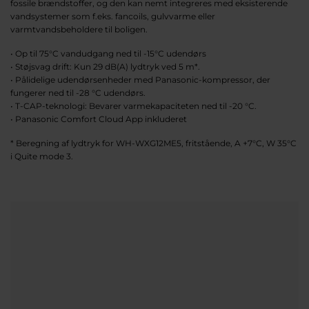
fossile brændstoffer, og den kan nemt integreres med eksisterende
vandsystemer som f.eks. fancoils, gulvvarme eller
varmtvandsbeholdere til boligen.
• Op til 75°C vandudgang ned til -15°C udendørs
• Støjsvag drift: Kun 29 dB(A) lydtryk ved 5 m*.
• Pålidelige udendørsenheder med Panasonic-kompressor, der
fungerer ned til -28 °C udendørs.
• T-CAP-teknologi: Bevarer varmekapaciteten ned til -20 °C.
• Panasonic Comfort Cloud App inkluderet
* Beregning af lydtryk for WH-WXG12ME5, fritstående, A +7°C, W 35°C
i Quite mode 3.