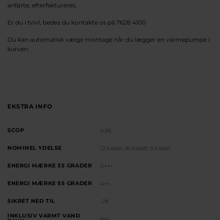
anførte, efterfaktureres.
Er du i tvivl, bedes du kontakte os på 7628 4100
Du kan automatisk vælge montage når du lægger en varmepumpe i
kurven.
EKSTRA INFO
SCOP
4,96
NOMINEL YDELSE
12 kWatt, 16 kWatt, 9 kWatt
ENERGI MÆRKE 35 GRADER
A+++
ENERGI MÆRKE 55 GRADER
A++
SIKRET NED TIL
-28
INKLUSIV VARMT VAND
Nej