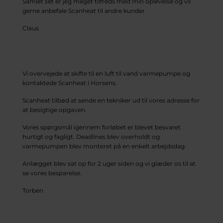
Samlet set er jeg meget tilfreds med min oplevelse og vil
gerne anbefale Scanheat til andre kunder
Claus
Vi overvejede at skifte til en luft til vand varmepumpe og
kontaktede Scanheat i Horsens.
Scanheat tilbød at sende en tekniker ud til vores adresse for
at besigtige opgaven.
Vores spørgsmål igennem forløbet er blevet besvaret
hurtigt og fagligt. Deadlines blev overholdt og
varmepumpen blev monteret på en enkelt arbejdsdag.
Anlægget blev sat op for 2 uger siden og vi glæder os til at
se vores besparelse.
Torben