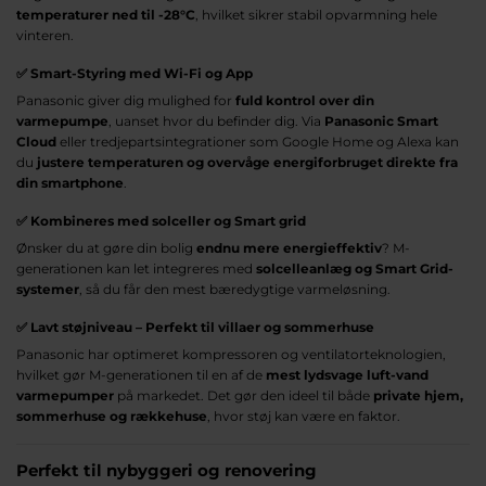
temperaturer ned til -28°C
, hvilket sikrer stabil opvarmning hele
vinteren.
✅
Smart-Styring med Wi-Fi og App
Panasonic giver dig mulighed for
fuld kontrol over din
varmepumpe
, uanset hvor du befinder dig. Via
Panasonic Smart
Cloud
eller tredjepartsintegrationer som Google Home og Alexa kan
du
justere temperaturen og overvåge energiforbruget direkte fra
din smartphone
.
✅
Kombineres med solceller og Smart grid
Ønsker du at gøre din bolig
endnu mere energieffektiv
? M-
generationen kan let integreres med
solcelleanlæg og Smart Grid-
systemer
, så du får den mest bæredygtige varmeløsning.
✅
Lavt støjniveau – Perfekt til villaer og sommerhuse
Panasonic har optimeret kompressoren og ventilatorteknologien,
hvilket gør M-generationen til en af de
mest lydsvage luft-vand
varmepumper
på markedet. Det gør den ideel til både
private hjem,
sommerhuse og rækkehuse
, hvor støj kan være en faktor.
Perfekt til nybyggeri og renovering