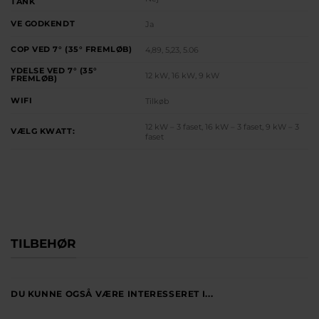
TANK
VE GODKENDT
Ja
COP VED 7° (35° FREMLØB)
4,89, 5,23, 5.06
YDELSE VED 7° (35°
12 kW, 16 kW, 9 kW
FREMLØB)
WIFI
Tilkøb
12 kW – 3 faset, 16 kW – 3 faset, 9 kW – 3
VÆLG KWATT:
faset
TILBEHØR
DU KUNNE OGSÅ VÆRE INTERESSERET I...