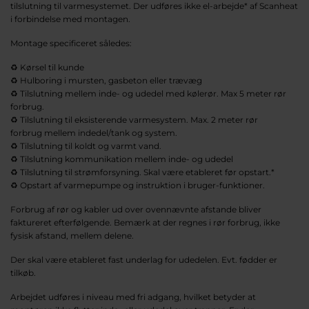
tilslutning til varmesystemet. Der udføres ikke el-arbejde* af Scanheat
i forbindelse med montagen.
Montage specificeret således:
♻️ Kørsel til kunde
♻️ Hulboring i mursten, gasbeton eller trævæg
♻️ Tilslutning mellem inde- og udedel med kølerør. Max 5 meter rør
forbrug.
♻️ Tilslutning til eksisterende varmesystem. Max. 2 meter rør
forbrug mellem indedel/tank og system.
♻️ Tilslutning til koldt og varmt vand.
♻️ Tilslutning kommunikation mellem inde- og udedel
♻️ Tilslutning til strømforsyning. Skal være etableret før opstart.*
♻️ Opstart af varmepumpe og instruktion i bruger-funktioner.
Forbrug af rør og kabler ud over ovennævnte afstande bliver
faktureret efterfølgende. Bemærk at der regnes i rør forbrug, ikke
fysisk afstand, mellem delene.
Der skal være etableret fast underlag for udedelen. Evt. fødder er
tilkøb.
Arbejdet udføres i niveau med fri adgang, hvilket betyder at