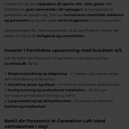
Uanset om du skal
opgradere dit gamle olie- eller gasfyr
eller
installere en
grøn varmekilde i dit nybyggeri
, er Panasonics M-
generation et oplagt valg. Den kan
kombineres med både radiatorer
og gulvvarme
og leverer også
varmt brugsvand
til hele husstanden.
Varmepumpen fås i flere kapaciteter, så du kan finde en model, der
passer til netop dit
boligareal og varmebehov
.
Investér i fremtidens opvarmning med Scanheat A/S
Når du køber din Panasonic M-generation varmepumpe hos
Scanheat.dk
, får du:
✔
Ekspertvejledning og rådgivning
– Vi hjælper dig med at vælge
den rette løsning til dit behov.
✔
Attraktive priser og tilbud
– Vi matcher markedets bedste priser.
✔
Hurtig levering og professionel installation
– Få din nye
varmepumpe installeret hurtigt og nemt.
✔
Lang levetid og høj driftssikkerhed
– Panasonic er kendt for
kvalitet og holdbarhed
.
Bestil din Panasonic M-Generation Luft-Vand
varmepumpe i dag!