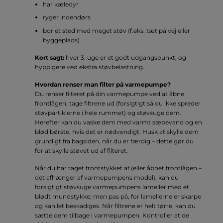
har kæledyr
ryger indendørs
bor et sted med meget støv (f.eks. tæt på vej eller
byggeplads)
Kort sagt:
hver 3. uge er et godt udgangspunkt, og
hyppigere ved ekstra støvbelastning.
Hvordan renser man filter på varmepumpe?
Du renser filteret på din varmepumpe ved at åbne
frontlågen, tage filtrene ud (forsigtigt så du ikke spreder
støvpartiklerne i hele rummet) og støvsuge dem.
Herefter kan du vaske dem med varmt sæbevand og en
blød børste, hvis det er nødvendigt. Husk at skylle dem
grundigt fra bagsiden, når du er færdig – dette gør du
for at skylle støvet ud af filteret.
Når du har taget frontstykket af (eller åbnet frontlågen –
det afhænger af varmepumpens model), kan du
forsigtigt støvsuge varmepumpens lameller med et
blødt mundstykke; men pas på, for lamellerne er skarpe
og kan let beskadiges. Når filtrene er helt tørre, kan du
sætte dem tilbage i varmepumpen. Kontroller at de