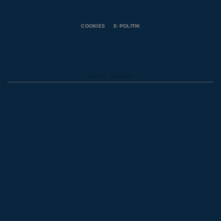
COOKIES
E-POLITIK
OM OS
KONTAKT