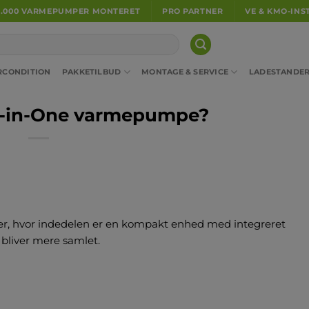
5.000 VARMEPUMPER MONTERET
PRO PARTNER
VE & KMO-INS
RCONDITION
PAKKETILBUD
MONTAGE & SERVICE
LADESTANDE
ll-in-One varmepumpe?
nger, hvor indedelen er en kompakt enhed med integreret
 bliver mere samlet.