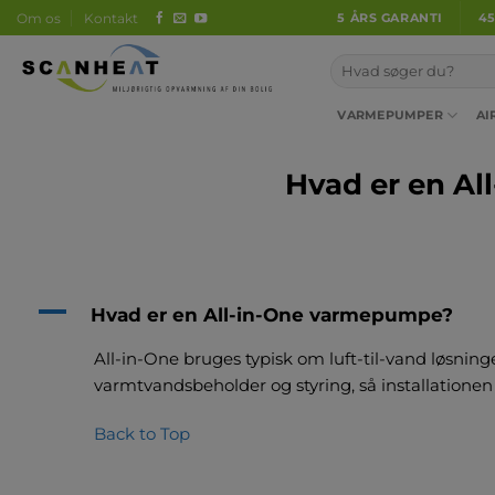
Fortsæt
Om os
Kontakt
5 ÅRS GARANTI
4
til
indhold
VARMEPUMPER
AI
Hvad er en A
A
Hvad er en All-in-One varmepumpe?
All-in-One bruges typisk om luft-til-vand løsni
varmtvandsbeholder og styring, så installationen
Back to Top