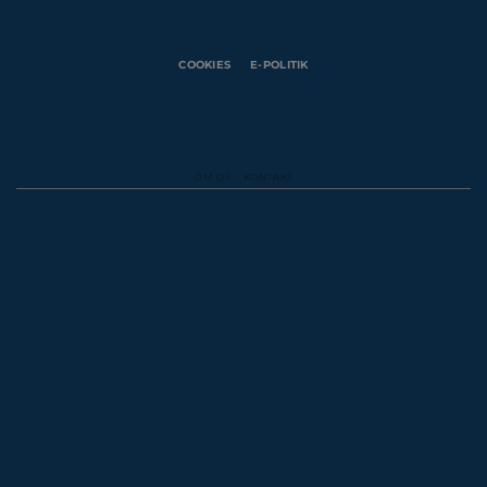
COOKIES
E-POLITIK
OM OS
KONTAKT