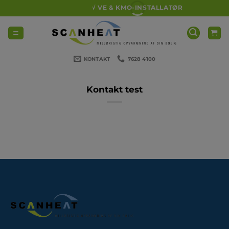
Fortsæt
√ VE & KMO-INSTALLATØR
til
indhold
KONTAKT
7628 4100
Kontakt test